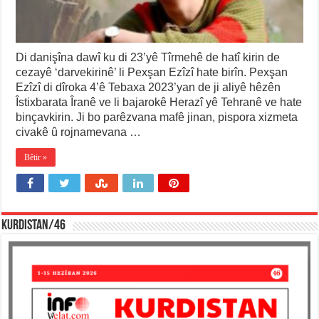
Di danişîna dawî ku di 23’yê Tîrmehê de hatî kirin de
cezayê ‘darvekirinê’ li Pexşan Ezîzî hate birîn. Pexşan
Ezîzî di dîroka 4’ê Tebaxa 2023’yan de ji aliyê hêzên
Îstixbarata Îranê ve li bajarokê Herazî yê Tehranê ve hate
binçavkirin. Ji bo parêzvana mafê jinan, pispora xizmeta
civakê û rojnamevana …
Bêtir »
KURDISTAN/46