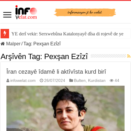
YE derî vekir: Serxwebûna Katalonyayê dîsa di rojevê de ye
Malper
/
Tag:
Pexşan Ezîzî
Arşîvên Tag:
Pexşan Ezîzî
Îran cezayê îdamê li aktîvîsta kurd birî
infowelat.com
26/07/2024
Bulten
,
Kurdistan
44