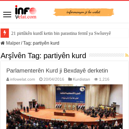
21 pirtûkên kurdî ketin bin parastina fermî ya Swîsreyê
Malper
/
Tag:
partiyên kurd
Arşîvên Tag:
partiyên kurd
Parlamenterên Kurd ji Bexdayê derketin
infowelat.com
20/04/2016
Kurdistan
1,216