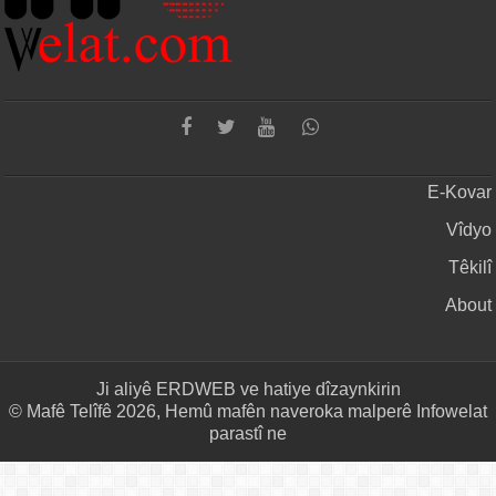
E-Kovar
Vîdyo
Têkilî
About
Ji aliyê
ERDWEB
ve hatiye dîzaynkirin
© Mafê Telîfê 2026, Hemû mafên naveroka malperê Infowelat
parastî ne