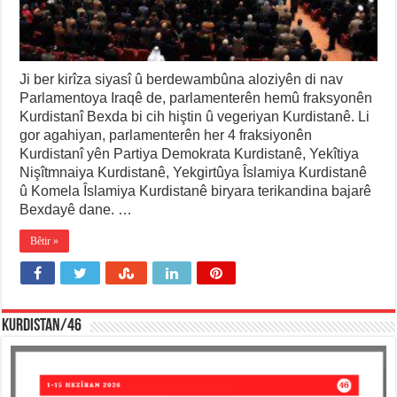
Ji ber kirîza siyasî û berdewambûna aloziyên di nav
Parlamentoya Iraqê de, parlamenterên hemû fraksyonên
Kurdistanî Bexda bi cih hiştin û vegeriyan Kurdistanê. Li
gor agahiyan, parlamenterên her 4 fraksiyonên
Kurdistanî yên Partiya Demokrata Kurdistanê, Yekîtiya
Nişîtmnaiya Kurdistanê, Yekgirtûya Îslamiya Kurdistanê
û Komela Îslamiya Kurdistanê biryara terikandina bajarê
Bexdayê dane. …
Bêtir »
KURDISTAN/46