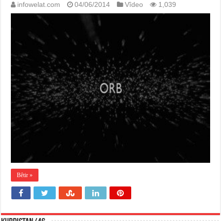
infowelat.com
04/06/2014
Vîdeo
1,039
Bêtir »