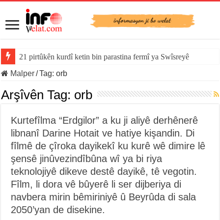
21 pirtûkên kurdî ketin bin parastina fermî ya Swîsreyê
Malper
/
Tag:
orb
Arşîvên Tag:
orb
Kurtefîlma “Erdgilor” a ku ji aliyê derhênerê
libnanî Darine Hotait ve hatiye kişandin. Di
fîlmê de çîroka dayikekî ku kurê wê dimire lê
şensê jinûvezindîbûna wî ya bi riya
teknolojiyê dikeve destê dayikê, tê vegotin.
Fîlm, li dora vê bûyerê li ser dijberiya di
navbera mirin bêmiriniyê û Beyrûda di sala
2050’yan de disekine.