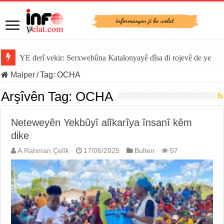
YE derî vekir: Serxwebûna Katalonyayê dîsa di rojevê de ye
Malper
/
Tag:
OCHA
Arşîvên Tag:
OCHA
Neteweyên Yekbûyî alîkarîya însanî kêm
dike
A.Rahman Çelîk
17/06/2025
Bulten
57