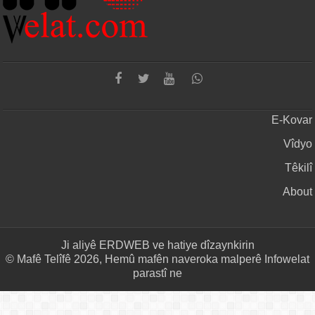
E-Kovar
Vîdyo
Têkilî
About
Ji aliyê
ERDWEB
ve hatiye dîzaynkirin
© Mafê Telîfê 2026, Hemû mafên naveroka malperê Infowelat
parastî ne