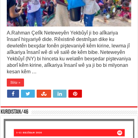
A.Rahman Çelîk Neteweyên Yekbûyî ji bo alîkariya
însanî hişyariyê dide. Rêxistinê destnîşan dike ku
dewletên bexşdar fonên piştevaniyê kêm kirine, lewma jî
alîkariya însanî wê di vê salê de kêm bibe. Neteweyên
Yekbûyî (NY) bi hinceta ku welatên bexşedar piştevaniya
aborî kêm kirine, alîkariya însanî wê ya ji bo bi milyonan
kesan kêm …
Bêtir »
KURDISTAN/46