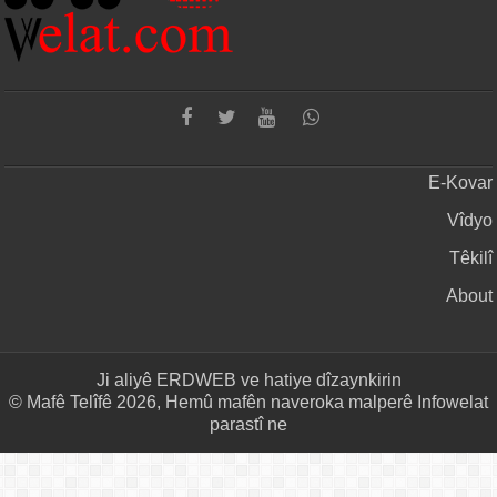
E-Kovar
Vîdyo
Têkilî
About
Ji aliyê
ERDWEB
ve hatiye dîzaynkirin
© Mafê Telîfê 2026, Hemû mafên naveroka malperê Infowelat
parastî ne