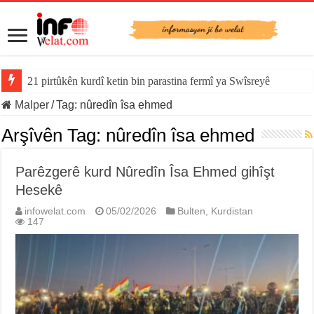
21 pirtûkên kurdî ketin bin parastina fermî ya Swîsreyê
Malper
/
Tag:
nûredîn îsa ehmed
Arşîvên Tag:
nûredîn îsa ehmed
Parêzgerê kurd Nûredîn Îsa Ehmed gihîşt
Hesekê
infowelat.com
05/02/2026
Bulten
,
Kurdistan
147