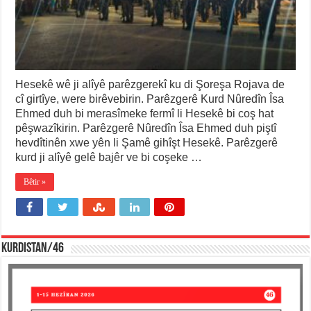
Hesekê wê ji alîyê parêzgerekî ku di Şoreşa Rojava de
cî girtîye, were birêvebirin. Parêzgerê Kurd Nûredîn Îsa
Ehmed duh bi merasîmeke fermî li Hesekê bi coş hat
pêşwazîkirin. Parêzgerê Nûredîn Îsa Ehmed duh piştî
hevdîtinên xwe yên li Şamê gihîşt Hesekê. Parêzgerê
kurd ji alîyê gelê bajêr ve bi coşeke …
Bêtir »
KURDISTAN/46