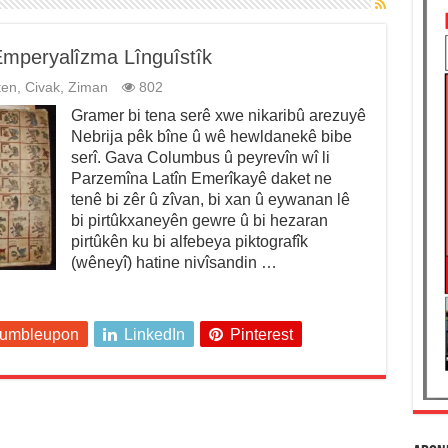
mperyalîzma Lînguîstîk
ten
,
Civak
,
Ziman
802
Gramer bi tena serê xwe nikaribû arezuyê
Nebrija pêk bîne û wê hewldanekê bibe
serî. Gava Columbus û peyrevîn wî li
Parzemîna Latîn Emerîkayê daket ne
tenê bi zêr û zîvan, bi xan û eywanan lê
bi pirtûkxaneyên gewre û bi hezaran
pirtûkên ku bi alfebeya piktografîk
(wêneyî) hatine nivîsandin …
tumbleupon
LinkedIn
Pinterest