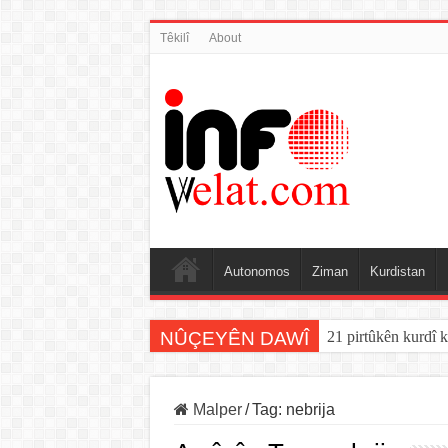
Têkilî
About
Autonomos
Ziman
Kurdistan
NÛÇEYÊN DAWÎ
21 pirtûkên kurdî k
Malper
/
Tag:
nebrija