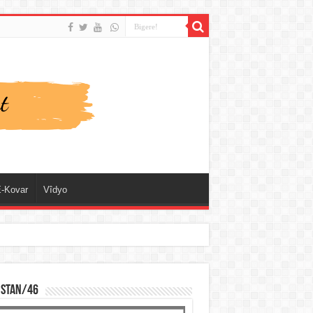
-Kovar
Vîdyo
ISTAN/46