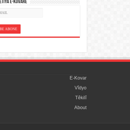
ETÎYA E-KOVARÊ
E-Kovar
Vîdyo
Têkilî
About