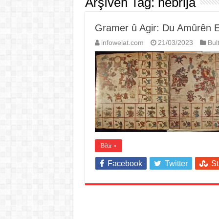
Arşîvên Tag:
nebrija
Gramer û Agir: Du Amûrên E
infowelat.com
21/03/2023
Bul
Bêtir »
Facebook
Twitter
S