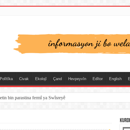
Polîtîka
Civak
Ekolojî
Çand
Hevpeyvîn
Edîtor
English
E
etin bin parastina fermî ya Swîsreyê
KURD