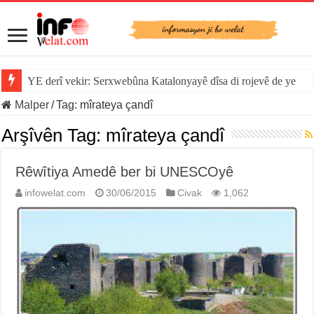
YE derî vekir: Serxwebûna Katalonyayê dîsa di rojevê de ye
Malper
/
Tag:
mîrateya çandî
Arşîvên Tag:
mîrateya çandî
Rêwîtiya Amedê ber bi UNESCOyê
infowelat.com
30/06/2015
Civak
1,062