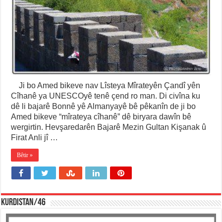
Ji bo Amed bikeve nav Lîsteya Mîrateyên Çandî yên
Cîhanê ya UNESCOyê tenê çend ro man. Di civîna ku
dê li bajarê Bonnê yê Almanyayê bê pêkanîn de ji bo
Amed bikeve “mîrateya cîhanê” dê biryara dawîn bê
wergirtin. Hevşaredarên Bajarê Mezin Gultan Kişanak û
Firat Anli jî …
Bêtir »
KURDISTAN/46