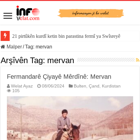
21 pirtûkên kurdî ketin bin parastina fermî ya Swîsreyê
Malper
/
Tag:
mervan
Arşîvên Tag:
mervan
Fermandarê Çiyayê Mêrdînê: Mervan
Welat Ayaz
08/06/2024
Bulten
,
Çand
,
Kurdistan
105