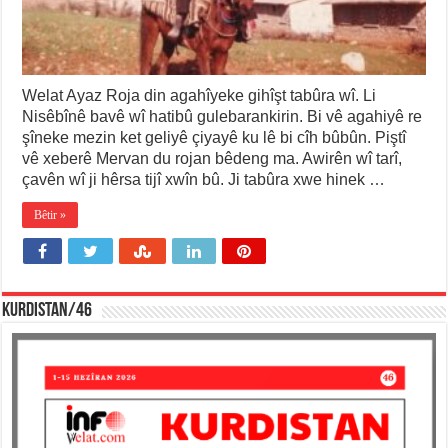
Welat Ayaz Roja din agahîyeke gihîşt tabûra wî. Li
Nisêbînê bavê wî hatibû gulebarankirin. Bi vê agahiyê re
şîneke mezin ket geliyê çiyayê ku lê bi cîh bûbûn. Piştî
vê xeberê Mervan du rojan bêdeng ma. Awirên wî tarî,
çavên wî ji hêrsa tijî xwîn bû. Ji tabûra xwe hinek …
Bêtir »
KURDISTAN/46