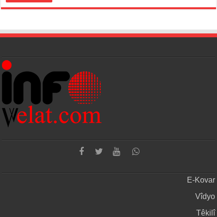
E-Kovar
Vîdyo
Têkilî