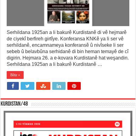
Serhildana 1925an a li bakurê Kurdistanê di vê hejmarê
de ciyekî berfireh girtîye. Konferansa KNKê ya li ser vê
serhildanê, encamnameya konferansê û nivîseke li ser
sebeb û belavbûna serhidanê di bin heman temayê de cî
digirin. Hejmara 26. a e-kovara Kurdistanê hat weşandin.
Serhildana 1925an a li bakurê Kurdistanê …
Bêtir »
KURDISTAN/48