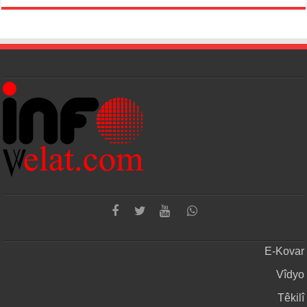
E-Kovar
Vîdyo
Têkilî