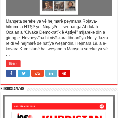
Manşeta sereke ya vê hejmarê peymana Rojava-
hikumeta HTŞê ye. Nîqaşên li ser banga Abdulah
Ocalan a “Civaka Demokratîk ê Aştîyê” mijareke din a
giring e. Hevpeyvîna bi nivîskara libnanî ya Nelly Jazra
re di vê hejmarê de hatîye weşandin. Hejmara 19. a e-
kovara Kurdistanê hat weşandin Manşeta sereke ya vê
…
Bêtir »
KURDISTAN/48