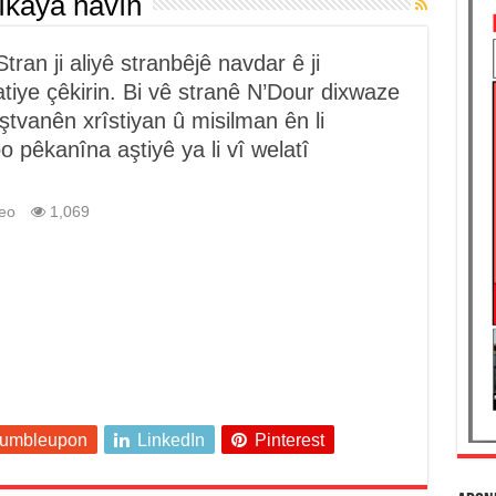
îkaya navîn
tran ji aliyê stranbêjê navdar ê ji
iye çêkirin. Bi vê stranê N’Dour dixwaze
iştvanên xrîstiyan û misilman ên li
 pêkanîna aştiyê ya li vî welatî
eo
1,069
tumbleupon
LinkedIn
Pinterest