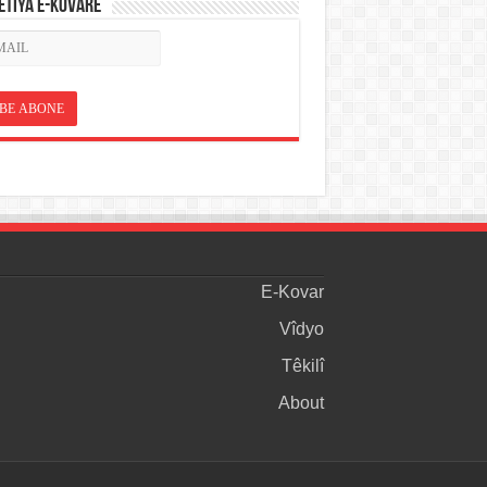
ETÎYA E-KOVARÊ
E-Kovar
Vîdyo
Têkilî
About