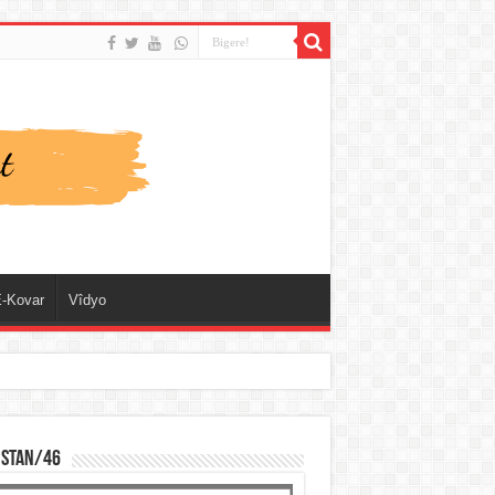
-Kovar
Vîdyo
ISTAN/46