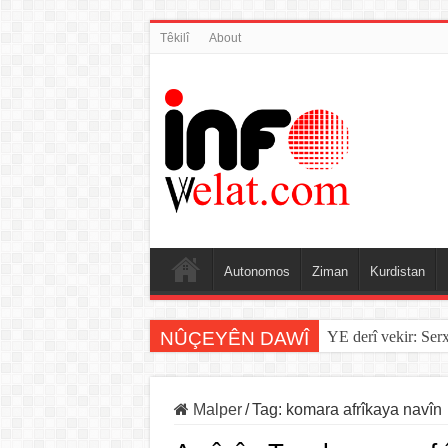
Têkilî
About
Autonomos
Ziman
Kurdistan
NÛÇEYÊN DAWÎ
YE derî vekir: Ser
Malper
/
Tag:
komara afrîkaya navîn