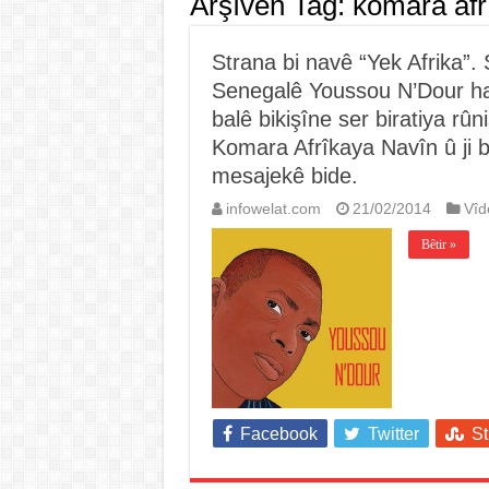
Arşîvên Tag:
komara afr
Strana bi navê “Yek Afrika”. S
Senegalê Youssou N’Dour hat
balê bikişîne ser biratiya rûn
Komara Afrîkaya Navîn û ji bo
mesajekê bide.
infowelat.com
21/02/2014
Vîd
Bêtir »
Facebook
Twitter
S