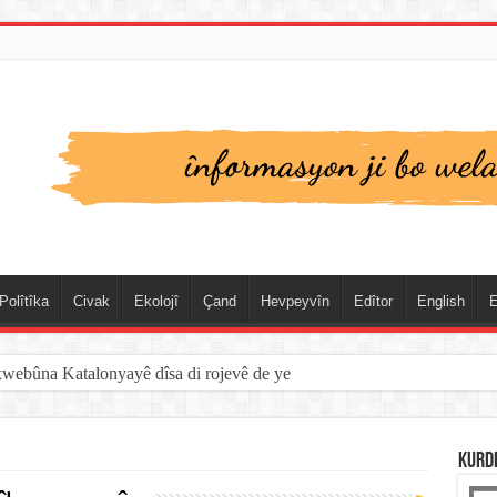
Polîtîka
Civak
Ekolojî
Çand
Hevpeyvîn
Edîtor
English
E
xwebûna Katalonyayê dîsa di rojevê de ye
KURD