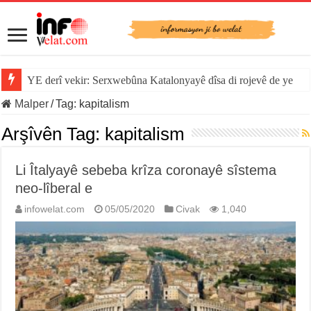
YE derî vekir: Serxwebûna Katalonyayê dîsa di rojevê de ye
Malper
/
Tag:
kapitalism
Arşîvên Tag:
kapitalism
Li Îtalyayê sebeba krîza coronayê sîstema
neo-lîberal e
infowelat.com
05/05/2020
Civak
1,040