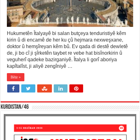
Hukumetên Îtalyayê bi salan butçeya tenduristiyê kêm
kirin û di encamê de her ku çû hejmara nexweşxane,
doktor û hemşîreyan kêm bû. Ev qada di destê dewletê
de, ji bo cî ji şîrketên taybet re vebe hat bisînorkirin û
veguherî qadeke bazirganiyê. Îtalya li gorî aboriya
kapîtalîst, ji aliyê zengîniyê …
Bêtir »
KURDISTAN/46