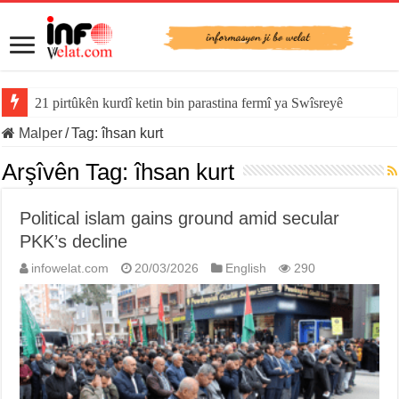
21 pirtûkên kurdî ketin bin parastina fermî ya Swîsreyê
Malper
/
Tag:
îhsan kurt
Arşîvên Tag:
îhsan kurt
Political islam gains ground amid secular
PKK’s decline
infowelat.com
20/03/2026
English
290