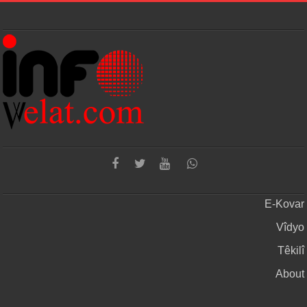
E-Kovar
Vîdyo
Têkilî
About