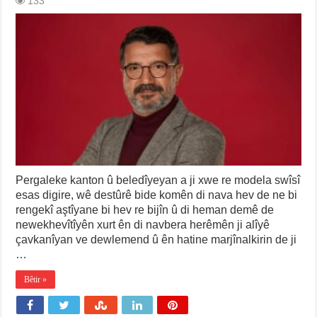
133
Pergaleke kanton û beledîyeyan a ji xwe re modela swîsî
esas digire, wê destûrê bide komên di nava hev de ne bi
rengekî aştîyane bi hev re bijîn û di heman demê de
newekhevîtîyên xurt ên di navbera herêmên ji alîyê
çavkanîyan ve dewlemend û ên hatine marjînalkirin de ji
…
Bêtir »