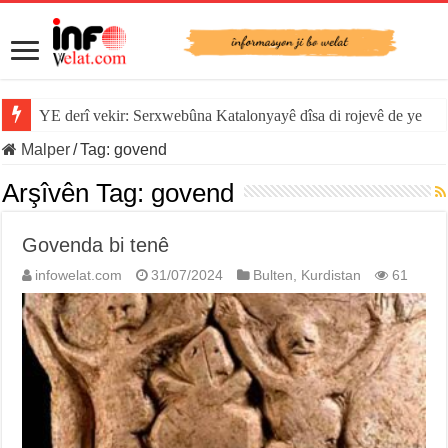
YE derî vekir: Serxwebûna Katalonyayê dîsa di rojevê de ye
Malper
/
Tag:
govend
Arşîvên Tag:
govend
Govenda bi tenê
infowelat.com
31/07/2024
Bulten
,
Kurdistan
61