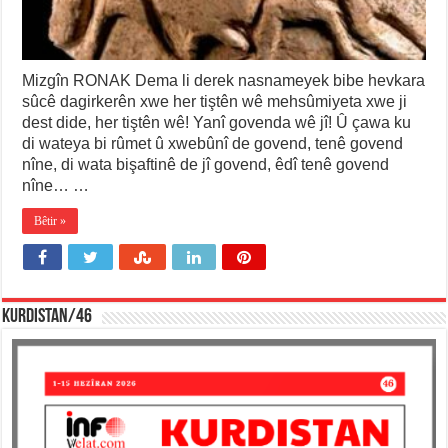
Mizgîn RONAK Dema li derek nasnameyek bibe hevkara
sûcê dagirkerên xwe her tiştên wê mehsûmiyeta xwe ji
dest dide, her tiştên wê! Yanî govenda wê jî! Û çawa ku
di wateya bi rûmet û xwebûnî de govend, tenê govend
nîne, di wata bişaftinê de jî govend, êdî tenê govend
nîne… …
Bêtir »
KURDISTAN/46