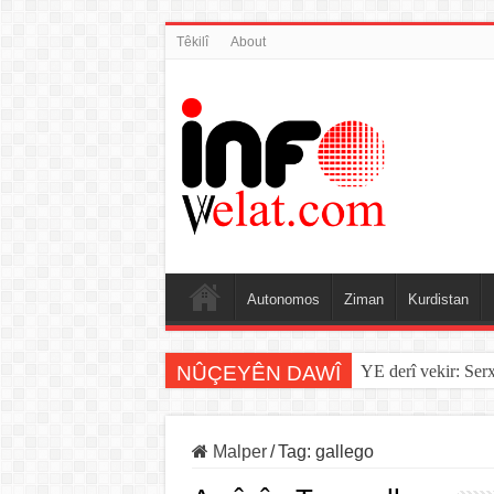
Têkilî
About
Autonomos
Ziman
Kurdistan
NÛÇEYÊN DAWÎ
YE derî vekir: Ser
Malper
/
Tag:
gallego