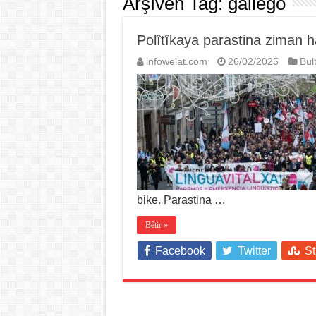
Arşîvên Tag:
gallego
Polîtîkaya parastina ziman h
infowelat.com
26/02/2025
Bul
bike. Parastina …
Bêtir »
Facebook
Twitter
S