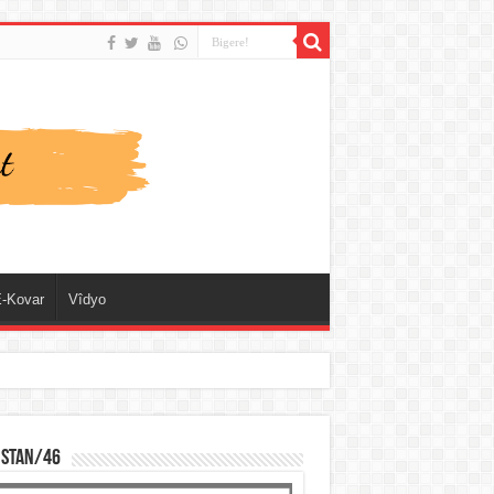
-Kovar
Vîdyo
ISTAN/46