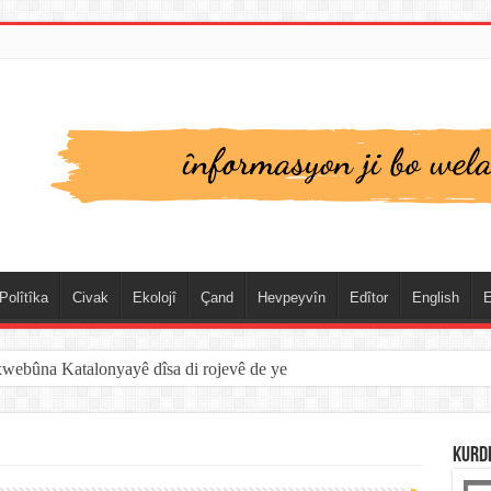
Polîtîka
Civak
Ekolojî
Çand
Hevpeyvîn
Edîtor
English
E
xwebûna Katalonyayê dîsa di rojevê de ye
KURD