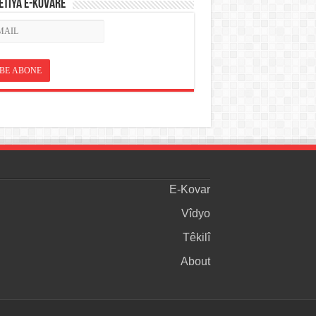
ETÎYA E-KOVARÊ
E-Kovar
Vîdyo
Têkilî
About