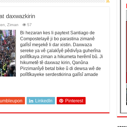
at daxwazkirin
ten
,
Ziman
57
Bi hezaran kes li paytext Santiago de
Compostelayê ji bo parastina zimanê
galîsî meşekê li dar xistin. Daxwaza
sereke ya vê çalakîyê pêdivîya guherîna
polîtîkaya ziman a hikumeta herêmî bû. Ji
hikumetê tê daxwaz kirin, Qanûna
Pirzimanîyê betal bike û di dewsa wê de
polîtîkayeke serdestkirina galîsî amade
tumbleupon
LinkedIn
Pinterest