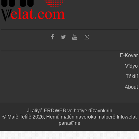
E-Kovar
Vîdyo
Têkilî
About
Ji aliyê
ERDWEB
ve hatiye dîzaynkirin
© Mafê Telîfê 2026, Hemû mafên naveroka malperê Infowelat
parastî ne