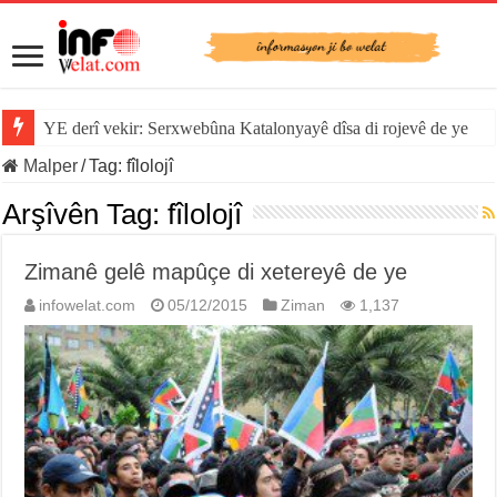
YE derî vekir: Serxwebûna Katalonyayê dîsa di rojevê de ye
Malper
/
Tag:
fîlolojî
Arşîvên Tag:
fîlolojî
Zimanê gelê mapûçe di xetereyê de ye
infowelat.com
05/12/2015
Ziman
1,137