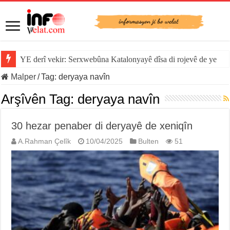
YE derî vekir: Serxwebûna Katalonyayê dîsa di rojevê de ye
Malper
/
Tag:
deryaya navîn
Arşîvên Tag:
deryaya navîn
30 hezar penaber di deryayê de xeniqîn
A.Rahman Çelîk
10/04/2025
Bulten
51