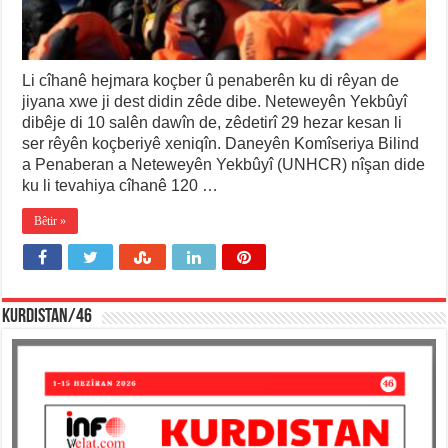
Li cîhanê hejmara koçber û penaberên ku di rêyan de
jiyana xwe ji dest didin zêde dibe. Neteweyên Yekbûyî
dibêje di 10 salên dawîn de, zêdetirî 29 hezar kesan li
ser rêyên koçberiyê xeniqîn. Daneyên Komîseriya Bilind
a Penaberan a Neteweyên Yekbûyî (UNHCR) nîşan dide
ku li tevahiya cîhanê 120 …
Bêtir »
KURDISTAN/46