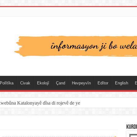
Polîtîka
Civak
Ekolojî
Çand
Hevpeyvîn
Edîtor
English
E
xwebûna Katalonyayê dîsa di rojevê de ye
KURD