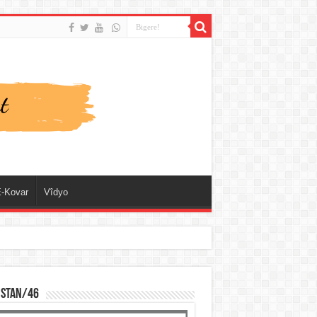
-Kovar
Vîdyo
ISTAN/46