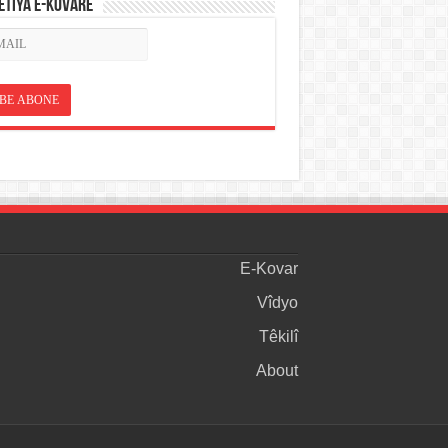
ETÎYA E-KOVARÊ
E-Kovar
Vîdyo
Têkilî
About