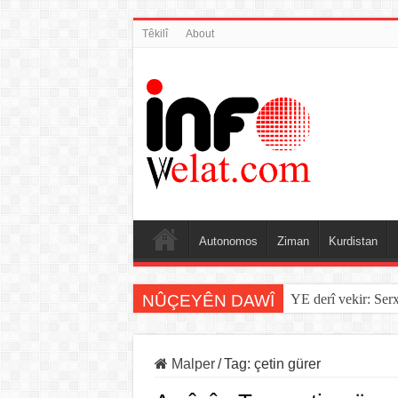
Têkilî
About
Autonomos
Ziman
Kurdistan
NÛÇEYÊN DAWÎ
YE derî vekir: Ser
Malper
/
Tag:
çetin gürer