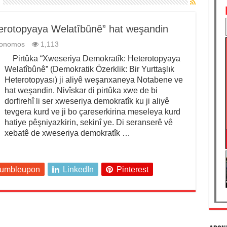
erotopyaya Welatîbûnê” hat weşandin
tonomos
1,113
Pirtûka “Xweseriya Demokratîk: Heterotopyaya
Welatîbûnê” (Demokratik Özerklik: Bir Yurttaşlık
Heterotopyası) ji aliyê weşanxaneya Notabene ve
hat weşandin. Nivîskar di pirtûka xwe de bi
dorfirehî li ser xweseriya demokratîk ku ji aliyê
tevgera kurd ve ji bo çareserkirina meseleya kurd
hatiye pêşniyazkirin, sekinî ye. Di seranserê vê
xebatê de xweseriya demokratîk …
tumbleupon
LinkedIn
Pinterest