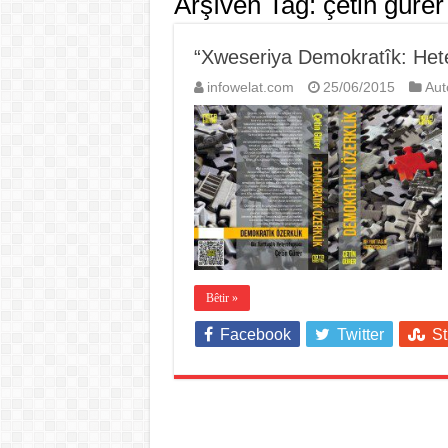
Arşîvên Tag:
çetin gürer
“Xweseriya Demokratîk: Het
infowelat.com
25/06/2015
Au
Bêtir »
Facebook
Twitter
S