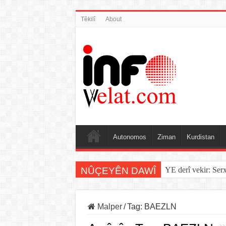
Têkilî
About
Autonomos
Ziman
Kurdistan
NÛÇEYÊN DAWÎ
YE derî vekir: Ser
Sînorê di navbera Î
Malper
/
Tag:
BAEZLN