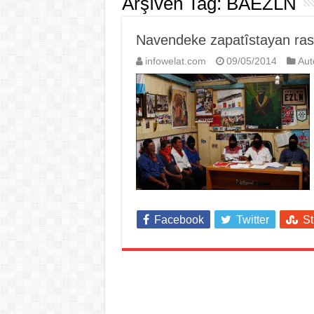
Arşîvên Tag:
BAEZLN
Navendeke zapatîstayan rast
infowelat.com
09/05/2014
Au
Facebook
Twitter
S