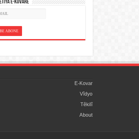
ETÎYA E-KOVARÊ
E-Kovar
Vîdyo
Têkilî
About