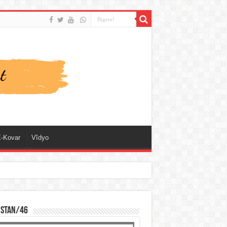
-Kovar
Vîdyo
ISTAN/46