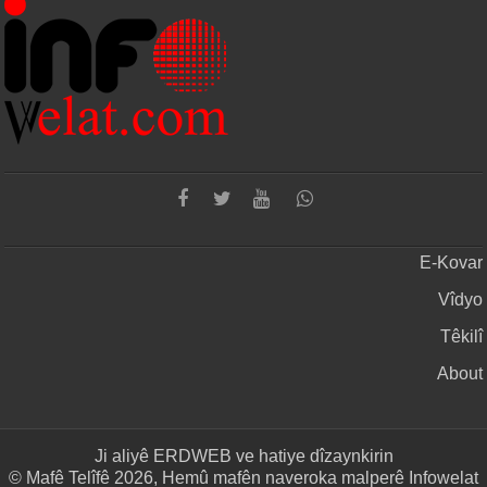
E-Kovar
Vîdyo
Têkilî
About
Ji aliyê
ERDWEB
ve hatiye dîzaynkirin
© Mafê Telîfê 2026, Hemû mafên naveroka malperê Infowelat