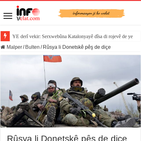
YE derî vekir: Serxwebûna Katalonyayê dîsa di rojevê de ye
Malper
/
Bulten
/
Rûsya li Donetskê pêş de diçe
Rûsya li Donetskê pêş de diçe