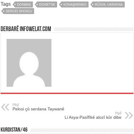
Tags
DONBAS
DONETSK
KONAŞHENKO
RÛSYA. UKRAYNA
SERGEI SHOIGU
Derbarê infowelat.com
Pêşî
Pelosi çû serdana Taywanê
Piştî
Li Asya-Pasîfîkê alozî kûr dibe
KURDISTAN/46