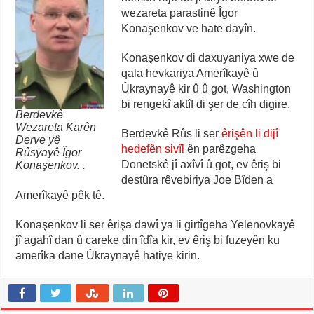
wezareta parastinê Îgor
Konaşenkov ve hate dayîn.
Konaşenkov di daxuyaniya xwe de
qala hevkariya Amerîkayê û
Ûkraynayê kir û û got, Washington
bi rengekî aktîf di şer de cîh digire.
Berdevkê
Wezareta Karên
Berdevkê Rûs li ser
êrişên li dijî
Derve yê
hedefên sivîl
ên parêzgeha
Rûsyayê Îgor
Donetskê jî axîvî û got, ev êriş bi
Konaşenkov. .
destûra rêvebiriya Joe Bîden a
Amerîkayê pêk tê.
Konaşenkov li ser êrişa dawî ya li girtîgeha Yelenovkayê
jî agahî dan û careke din îdîa kir, ev êriş bi fuzeyên ku
amerîka dane Ûkraynayê hatiye kirin.