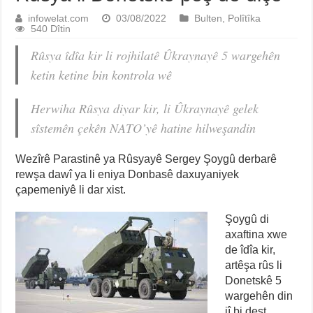
infowelat.com
03/08/2022
Bulten
,
Polîtîka
540 Dîtin
Rûsya îdîa kir li rojhilatê Ûkraynayê 5 wargehên
ketin ketine bin kontrola wê
Herwiha Rûsya diyar kir, li Ûkraynayê gelek
sîstemên çekên NATO’yê hatine hilweşandin
Wezîrê Parastinê ya Rûsyayê Sergey Şoygû derbarê
rewşa dawî ya li eniya Donbasê daxuyaniyek
çapemeniyê li dar xist.
Şoygû di
axaftina xwe
de îdîa kir,
artêşa rûs li
Donetskê 5
wargehên din
jî bi dest