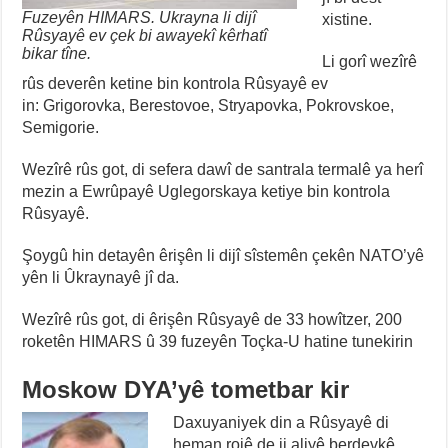
Fuzeyên HIMARS. Ukrayna li dijî
xistine.
Rûsyayê ev çek bi awayekî kêrhatî
bikar tîne.
Li gorî wezîrê
rûs deverên ketine bin kontrola Rûsyayê ev
in: Grigorovka, Berestovoe, Stryapovka, Pokrovskoe,
Semigorie.
Wezîrê rûs got, di sefera dawî de santrala termalê ya herî
mezin a Ewrûpayê Uglegorskaya ketiye bin kontrola
Rûsyayê.
Şoygû hin detayên êrişên li dijî sîstemên çekên NATO’yê
yên li Ûkraynayê jî da.
Wezîrê rûs got, di êrişên Rûsyayê de 33 howîtzer, 200
roketên HIMARS û 39 fuzeyên Toçka-U hatine tunekirin
Moskow DYA’yê tometbar kir
Daxuyaniyek din a Rûsyayê di
heman rojê de ji aliyê berdevkê