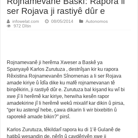
Rojnamevanê Baskî: Rapora li
ser Rojava ji rastiyê dûr e
infowelat.com
08/05/2014
Autonomos
972 Dîtin
Rojnamevanê ji herêma Xweser a Baskê ya
Spanyayê Karlos Zurutuza , destnîşan kir ku rapora
Rêxistina Rojnamevanên Sînornenas a li ser Rojava
amade kiriye û îdîa dike ku mafê rojnamevanan tê
binpêkirin, ji rastiyê dûr e. Zurutuza bal kişand ku wî bi
xwe jî li herêmê kar kiriye, herwiha kesên rapor
amadekirine jî li herêmê wekû mixalif kar dikin û pirsa,
“ger ku astengî hebe, çawa dikarin li wir bixebitin û
raporekê amade bikin?” pirsî.
Karlos Zurutuza, têkildarî rapora ku di 1’ê Gulanê de
hatibû weşandin de, nêrîn û çavdêriyên xwe ji