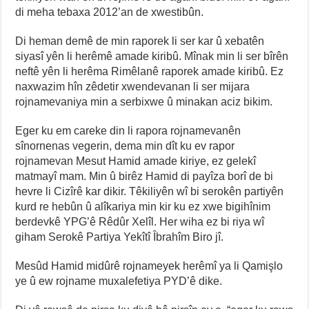
di meha tebaxa 2012’an de xwestibûn.
Di heman demê de min raporek li ser kar û xebatên
siyasî yên li herêmê amade kiribû. Mînak min li ser bîrên
neftê yên li herêma Rimêlanê raporek amade kiribû. Ez
naxwazim hîn zêdetir xwendevanan li ser mijara
rojnamevaniya min a serbixwe û minakan aciz bikim.
Eger ku em careke din li rapora rojnamevanên
sînornenas vegerin, dema min dît ku ev rapor
rojnamevan Mesut Hamid amade kiriye, ez gelekî
matmayî mam. Min û birêz Hamid di payîza borî de bi
hevre li Cizîrê kar dikir. Têkiliyên wî bi serokên partiyên
kurd re hebûn û alîkariya min kir ku ez xwe bigihînim
berdevkê YPG’ê Rêdûr Xelîl. Her wiha ez bi riya wî
giham Serokê Partiya Yekîtî Îbrahîm Biro jî.
Mesûd Hamid midûrê rojnameyek herêmî ya li Qamişlo
ye û ew rojname muxalefetiya PYD’ê dike.