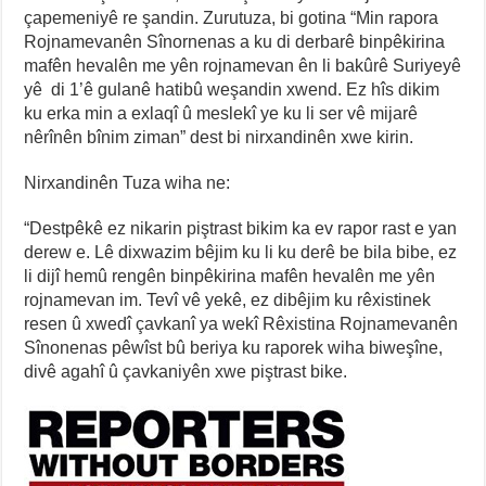
çapemeniyê re şandin. Zurutuza, bi gotina “Min rapora
Rojnamevanên Sînornenas a ku di derbarê binpêkirina
mafên hevalên me yên rojnamevan ên li bakûrê Suriyeyê
yê di 1’ê gulanê hatibû weşandin xwend. Ez hîs dikim
ku erka min a exlaqî û meslekî ye ku li ser vê mijarê
nêrînên bînim ziman” dest bi nirxandinên xwe kirin.
Nirxandinên Tuza wiha ne:
“Destpêkê ez nikarin piştrast bikim ka ev rapor rast e yan
derew e. Lê dixwazim bêjim ku li ku derê be bila bibe, ez
li dijî hemû rengên binpêkirina mafên hevalên me yên
rojnamevan im. Tevî vê yekê, ez dibêjim ku rêxistinek
resen û xwedî çavkanî ya wekî Rêxistina Rojnamevanên
Sînonenas pêwîst bû beriya ku raporek wiha biweşîne,
divê agahî û çavkaniyên xwe piştrast bike.