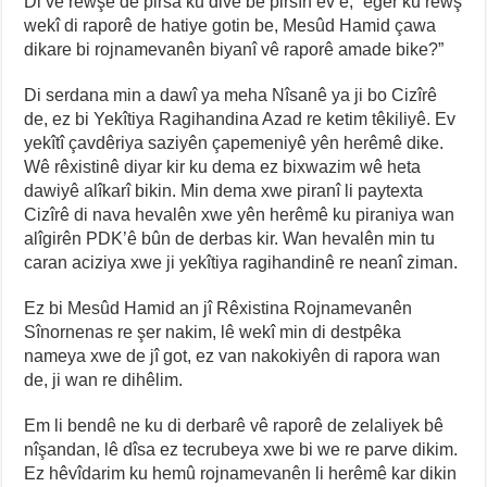
Di vê rewşê de pirsa ku divê bê pirsîn ev e, “eger ku rewş
wekî di raporê de hatiye gotin be, Mesûd Hamid çawa
dikare bi rojnamevanên biyanî vê raporê amade bike?”
Di serdana min a dawî ya meha Nîsanê ya ji bo Cizîrê
de, ez bi Yekîtiya Ragihandina Azad re ketim têkiliyê. Ev
yekîtî çavdêriya saziyên çapemeniyê yên herêmê dike.
Wê rêxistinê diyar kir ku dema ez bixwazim wê heta
dawiyê alîkarî bikin. Min dema xwe piranî li paytexta
Cizîrê di nava hevalên xwe yên herêmê ku piraniya wan
alîgirên PDK’ê bûn de derbas kir. Wan hevalên min tu
caran aciziya xwe ji yekîtiya ragihandinê re neanî ziman.
Ez bi Mesûd Hamid an jî Rêxistina Rojnamevanên
Sînornenas re şer nakim, lê wekî min di destpêka
nameya xwe de jî got, ez van nakokiyên di rapora wan
de, ji wan re dihêlim.
Em li bendê ne ku di derbarê vê raporê de zelaliyek bê
nîşandan, lê dîsa ez tecrubeya xwe bi we re parve dikim.
Ez hêvîdarim ku hemû rojnamevanên li herêmê kar dikin