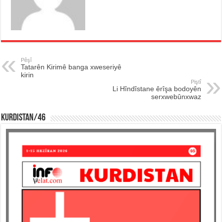
Pêşî
Tatarên Kirimê banga xweseriyê
kirin
Piştî
Li Hîndîstane êrîşa bodoyên
serxwebûnxwaz
KURDISTAN/46