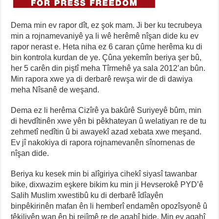
Dema min ev rapor dît, ez şok mam. Ji ber ku tecrubeya
min a rojnamevaniyê ya li wê herêmê nîşan dide ku ev
rapor nerast e. Heta niha ez 6 caran çûme herêma ku di
bin kontrola kurdan de ye. Çûna yekemîn beriya şer bû,
her 5 carên din piştî meha Tîrmehê ya sala 2012’an bûn.
Min rapora xwe ya di derbarê rewşa wir de di dawiya
meha Nîsanê de weşand.
Dema ez li herêma Cizîrê ya bakûrê Suriyeyê bûm, min
di hevdîtinên xwe yên bi pêkhateyan û welatiyan re de tu
zehmetî nedîtin û bi awayekî azad xebata xwe meşand.
Ev jî nakokiya di rapora rojnamevanên sînornenas de
nîşan dide.
Beriya ku kesek min bi alîgiriya cihekî siyasî tawanbar
bike, dixwazim eşkere bikim ku min ji Hevserokê PYD’ê
Salih Muslim xwestibû ku di derbarê îdîayên
binpêkirinên mafan ên li hemberî endamên opozîsyonê û
têkiliyên wan ên bi rejîmê re de agahî bide. Min ev agahî