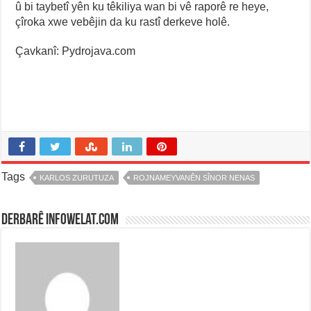
û bi taybetî yên ku têkiliya wan bi vê raporê re heye,
çîroka xwe vebêjin da ku rastî derkeve holê.
Çavkanî: Pydrojava.com
Tags
KARLOS ZURUTUZA
ROJNAMEYVANÊN SÎNOR NENAS
Derbarê infowelat.com