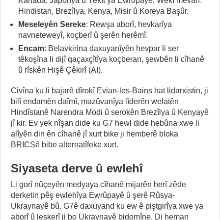
Kanada, Japonya û Yekît’ya Ewropayê. Wekî mêvan:
Hindistan, Brezîlya, Kenya, Misir û Koreya Başûr.
Meseleyên Sereke
: Rewşa aborî, hevkarîya
navneteweyî, koçberî û şerên herêmî.
Encam
: Belavkirina daxuyanîyên hevpar li ser
têkoşîna li dijî qaçaxçîtîya koçberan, şewbên li cîhanê
û rîskên Hişê Çêkirî (AI).
Civîna ku li bajarê dîrokî Evian-les-Bains hat lidarxistin, ji
bilî endamên daîmî, mazûvanîya lîderên welatên
Hindîstanê Narendra Modi û serokên Brezîlya û Kenyayê
jî kir. Ev yek nîşan dide ku G7 hewl dide hebûna xwe li
alîyên din ên cîhanê jî xurt bike ji hemberê bloka
BRICSê bibe alternatîfeke xurt.
Siyaseta derve û ewlehî
Li gorî nûçeyên medyaya cîhanê mijarên herî zêde
derketin pêş ewlehîya Ewrûpayê û şerê Rûsya-
Ukraynayê bû. G7ê daxuyand ku ew ê piştgirîya xwe ya
aborî û leşkerî ji bo Ukraynayê bidomîne. Di heman