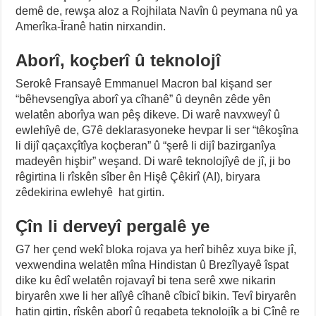
demê de, rewşa aloz a Rojhilata Navîn û peymana nû ya
Amerîka-Îranê hatin nirxandin.
Aborî, koçberî û teknolojî
Serokê Fransayê Emmanuel Macron bal kişand ser
“bêhevsengîya aborî ya cîhanê” û deynên zêde yên
welatên aborîya wan pêş dikeve. Di warê navxweyî û
ewlehîyê de, G7ê deklarasyoneke hevpar li ser “têkoşîna
li dijî qaçaxçîtîya koçberan” û “şerê li dijî bazirganîya
madeyên hişbir” weşand. Di warê teknolojîyê de jî, ji bo
rêgirtina li rîskên sîber ên Hişê Çêkirî (AI), biryara
zêdekirina ewlehyê hat girtin.
Çîn li derveyî pergalê ye
G7 her çend wekî bloka rojava ya herî bihêz xuya bike jî,
vexwendina welatên mîna Hindistan û Brezîlyayê îspat
dike ku êdî welatên rojavayî bi tena serê xwe nikarin
biryarên xwe li her alîyê cîhanê cîbicî bikin. Tevî biryarên
hatin girtin, rîskên aborî û reqabeta teknolojîk a bi Çînê re