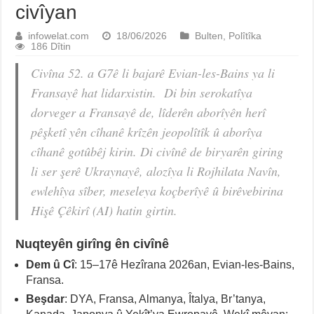
civîyan
infowelat.com
18/06/2026
Bulten
,
Polîtîka
186 Dîtin
Civîna 52. a G7ê li bajarê Evian-les-Bains ya li
Fransayê hat lidarxistin. Di bin serokatîya
dorveger a Fransayê de, lîderên aborîyên herî
pêşketî yên cîhanê krîzên jeopolîtîk û aborîya
cîhanê gotûbêj kirin. Di civînê de biryarên giring
li ser şerê Ukraynayê, alozîya li Rojhilata Navîn,
ewlehîya sîber, meseleya koçberîyê û birêvebirina
Hişê Çêkirî (AI) hatin girtin.
Nuqteyên girîng ên civînê
Dem û Cî
: 15–17ê Hezîrana 2026an, Evian-les-Bains,
Fransa.
Beşdar
: DYA, Fransa, Almanya, Îtalya, Br’tanya,