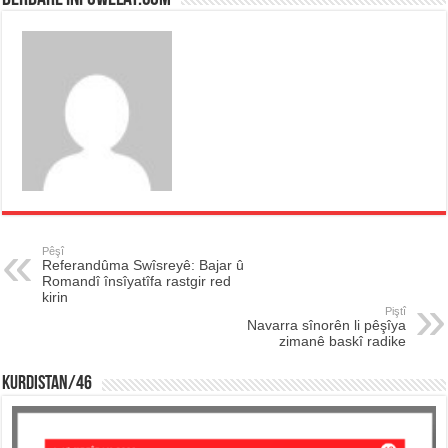
Pêşî
Referandûma Swîsreyê: Bajar û
Romandî însîyatîfa rastgir red
kirin
Piştî
Navarra sînorên li pêşîya
zimanê baskî radike
KURDISTAN/46