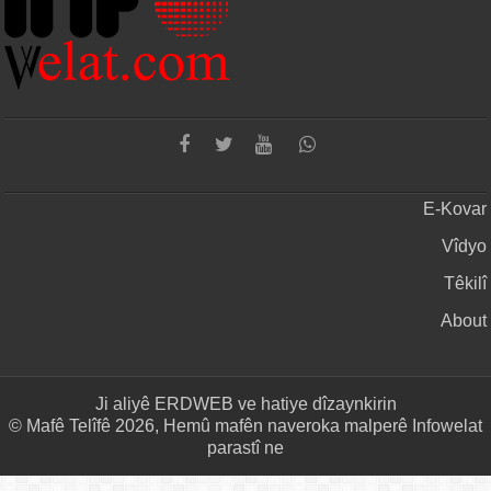
E-Kovar
Vîdyo
Têkilî
About
Ji aliyê
ERDWEB
ve hatiye dîzaynkirin
© Mafê Telîfê 2026, Hemû mafên naveroka malperê Infowelat
parastî ne