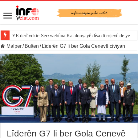
YE derî vekir: Serxwebûna Katalonyayê dîsa di rojevê de ye
Malper
/
Bulten
/
Lîderên G7 li ber Gola Cenevê civîyan
Lîderên G7 li ber Gola Cenevê