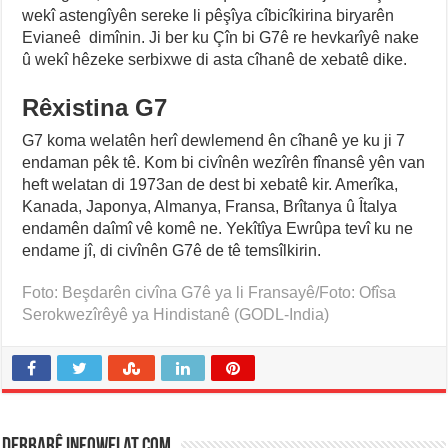
wekî astengîyên sereke li pêşîya cîbicîkirina biryarên
Evianeê dimînin. Ji ber ku Çîn bi G7ê re hevkarîyê nake
û wekî hêzeke serbixwe di asta cîhanê de xebatê dike.
Rêxistina G7
G7 koma welatên herî dewlemend ên cîhanê ye ku ji 7
endaman pêk tê. Kom bi civînên wezîrên fînansê yên van
heft welatan di 1973an de dest bi xebatê kir. Amerîka,
Kanada, Japonya, Almanya, Fransa, Brîtanya û Îtalya
endamên daîmî vê komê ne. Yekîtîya Ewrûpa tevî ku ne
endame jî, di civînên G7ê de tê temsîlkirin.
Foto: Beşdarên civîna G7ê ya li Fransayê/Foto: Ofîsa
Serokwezîrêyê ya Hindistanê (GODL-India)
Derbarê infowelat.com