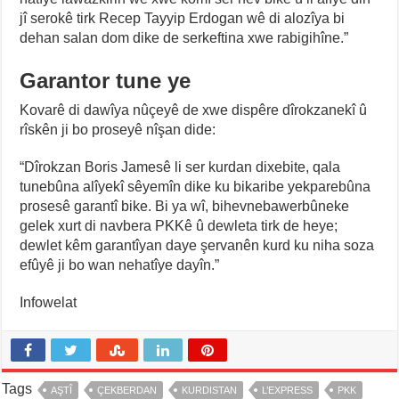
jî serokê tirk Recep Tayyip Erdogan wê di alozîya bi
dehan salan dom dike de serkeftina xwe rabigihîne.”
Garantor tune ye
Kovarê di dawîya nûçeyê de xwe dispêre dîrokzanekî û
rîskên ji bo proseyê nîşan dide:
“Dîrokzan Boris Jamesê li ser kurdan dixebite, qala
tunebûna alîyekî sêyemîn dike ku bikaribe yekparebûna
prosesê garantî bike. Bi ya wî, bihevnebawerbûneke
gelek xurt di navbera PKKê û dewleta tirk de heye;
dewlet kêm garantîyan daye şervanên kurd ku niha soza
efûyê ji bo wan nehatîye dayîn.”
Infowelat
Tags
AŞTÎ
ÇEKBERDAN
KURDISTAN
L’EXPRESS
PKK