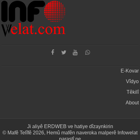
E-Kovar
Vîdyo
Têkilî
About
Ji aliyê
ERDWEB
ve hatiye dîzaynkirin
© Mafê Telîfê 2026, Hemû mafên naveroka malperê Infowelat
parastî ne