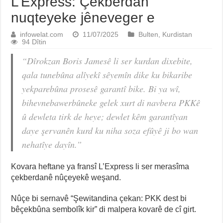
L’Express: Çekberdan
nuqteyeke jêneveger e
infowelat.com
11/07/2025
Bulten
,
Kurdistan
94 Dîtin
“Dîrokzan Boris Jamesê li ser kurdan dixebite,
qala tunebûna alîyekî sêyemîn dike ku bikaribe
yekparebûna prosesê garantî bike. Bi ya wî,
bihevnebawerbûneke gelek xurt di navbera PKKê
û dewleta tirk de heye; dewlet kêm garantîyan
daye şervanên kurd ku niha soza efûyê ji bo wan
nehatîye dayîn.”
Kovara heftane ya fransî L’Express li ser merasîma
çekberdanê nûçeyekê weşand.
Nûçe bi sernavê “Şewitandina çekan: PKK dest bi
bêçekbûna sembolîk kir” di malpera kovarê de cî girt.