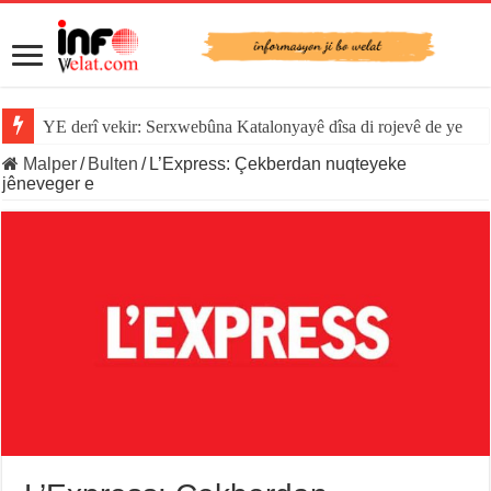
YE derî vekir: Serxwebûna Katalonyayê dîsa di rojevê de ye
Malper
/
Bulten
/
L’Express: Çekberdan nuqteyeke
jêneveger e