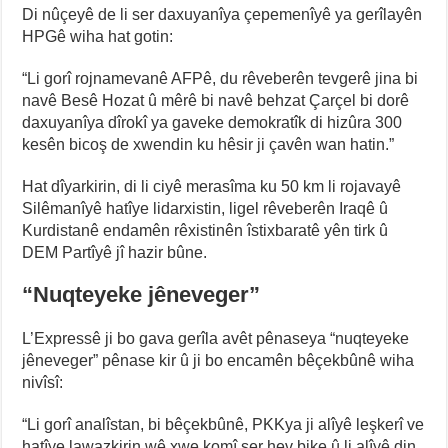
Di nûçeyê de li ser daxuyanîya çepemenîyê ya gerîlayên
HPGê wiha hat gotin:
“Li gorî rojnamevanê AFPê, du rêveberên tevgerê jina bi
navê Besê Hozat û mêrê bi navê behzat Çarçel bi dorê
daxuyanîya dîrokî ya gaveke demokratîk di hizûra 300
kesên bicoş de xwendin ku hêsir ji çavên wan hatin.”
Hat dîyarkirin, di li ciyê merasîma ku 50 km li rojavayê
Silêmanîyê hatîye lidarxistin, ligel rêveberên Iraqê û
Kurdistanê endamên rêxistinên îstixbaratê yên tirk û
DEM Partîyê jî hazir bûne.
“Nuqteyeke jêneveger”
L’Expressê ji bo gava gerîla avêt pênaseya “nuqteyeke
jêneveger” pênase kir û ji bo encamên bêçekbûnê wiha
nivîsî:
“Li gorî analîstan, bi bêçekbûnê, PKKya ji alîyê leşkerî ve
hatîye lawazkirin wê xwe komî ser hev bike û li alîyê din