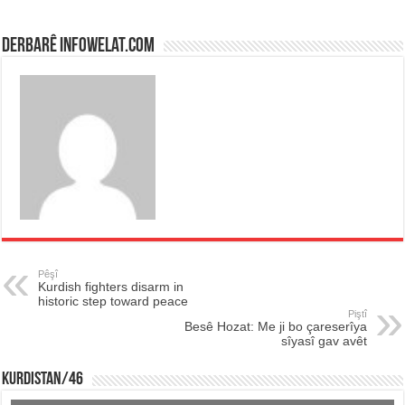
Derbarê infowelat.com
Pêşî
Kurdish fighters disarm in
historic step toward peace
Piştî
Besê Hozat: Me ji bo çareserîya
sîyasî gav avêt
KURDISTAN/46