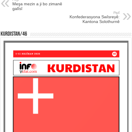
Meşa mezin a ji bo zimanê
galîsî
Piştî
Konfederasyona Swîsreyê:
Kantona Solothurnê
KURDISTAN/46