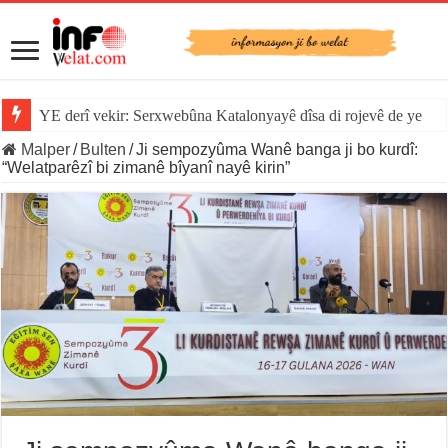
YE derî vekir: Serxwebûna Katalonyayê dîsa di rojevê de ye
Sînorê di navbera Îspanya û Cebelîtariqê de hate rakirin
Malper
/
Bulten
/
Ji sempozyûma Wanê banga ji bo kurdî:
“Welatparêzî bi zimanê bîyanî nayê kirin”