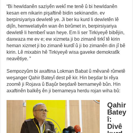
“Bi hewldanên saziyên wekî me tenê û bi hewldanên
kesan em nikarin pişaftinê bidin sekinandin. ev
berpirsiyariya dewletê ye. Ji ber ku kurd li dewletên lê
dijîn, hemwelatiyên wan ên birûmet in, berpirsiyariya
dewletê li hemberî wan heye. Em li ser Tirkiyeyê bibêjin,
daxwaza me ev e; ew xizmeta ji bo zimanê tirkî tê kirin
heman xizmet ji bo zimanê kurdî û ji bo zimanên din jî bê
kirin. Lê mixabin hê Tirkiyeyê wisa gaveke demokratîk
neavêtiye. ”
Sempozyûm bi axaftina Lokman Babat û mêvanê rûmetê
weşanger Qahir Bateyî dest pê kir. Hin beşdar bi rêya
zoomê ji Rojava û Başûr beşdarê bernameyê bûn. Hin
axaftinên balkêş ên ji bernameya herdu rojan wiha bû:
Qahir
Batey
î:
Divê