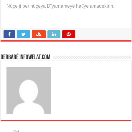
Nûçe ji ber nûçeya Dîyarnameyê hatîye amadekirin.
Derbarê infowelat.com
Pêşî