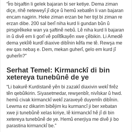
“Îro bişaftin li gelek bajaran bi ser ketiye. Dema ziman
diçe, rihê neteweyî jî diçe û hemû xebatên li van bajaran
encam nagirin. Heke ziman erzan be her tişt bi ziman re
erzan dibe. 200 sal berî niha kurd li gundan bûn û
pirsgirêkeke wan ya şaftinê nebû. Lê niha kurd li bajaran
in û divê em li gorî vê polîtîkayên xwe çêbikin. Li Amedê
dema yekî/ê kurdî diaxive dibînin kêfa me tê. Rewşa me
ew qas nebaş e. Dem, mekan guherî, gelo em kurd jî
guherîn?”
Serhat Temel: Kirmanckî di bin
xetereya tunebûnê de ye
“Li bakurê Kurdistanê yên bi zazakî diaxivin wekî firêz
tên qebûlkirin. Siyasetmedar, rewşenbîr, nivîskar û hwd.
hemû civak kirmanckî wekî zaraveyê duyemîn dibînin.
Lewma ez dikarim bibêjim ku kurmancî ji ber xebatan
xwe ji tunebûnê xelas kiriye, lê kirmanckî hê jî di bin
xetereya tunebûnê de ye. Hemû enerjiya me divê ji bo
parastina kirmanckî be.”