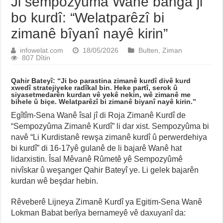
Ji sempozyûma Wanê banga ji
bo kurdî: “Welatparêzî bi
zimanê bîyanî nayê kirin”
infowelat.com
18/05/2026
Bulten
,
Ziman
807 Dîtin
Qahir Bateyî: “Ji bo parastina zimanê kurdî divê kurd
xwedî stratejiyeke radîkal bin. Heke partî, serok û
siyasetmedarên kurdan vê yekê nekin, wê zimanê me
bihele û biçe. Welatparêzî bi zimanê biyanî nayê kirin.”
Egîtîm-Sena Wanê îsal jî di Roja Zimanê Kurdî de
“Sempozyûma Zimanê Kurdî” li dar xist. Sempozyûma bi
navê “Li Kurdistanê rewşa zimanê kurdî û perwerdehiya
bi kurdî” di 16-17yê gulanê de li bajarê Wanê hat
lidarxistin. Îsal Mêvanê Rûmetê yê Sempozyûmê
nivîskar û weşanger Qahir Bateyî ye. Li gelek bajarên
kurdan wê beşdar hebin.
Rêveberê Lijneya Zimanê Kurdî ya Egitim-Sena Wanê
Lokman Babat berîya bernameyê vê daxuyanî da: