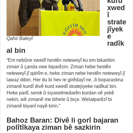
kurd
xwed
î
strate
jîyek
e
Qahir Bateyî
radîk
al bin
“Em nebûne xwedî hestên neteweyî ku em bikaribin
ziman û çanda xwe biparêzin. Ziman hebe hestên
neteweyî jî qahîm e, heke ziman nebe hestên neteweyî jî
lawaz dibin. Her du bi hev re girêdayî ne. Ji boparastina
zimanê kurdî divê kurd xwedî stratejiyeke radîkal bin.
Heke partî, serok û siyasetmedarên kurdan vê yekê
nekin, wê zimanê me bihele û biçe. Welatparêzî bi
zimanê biyanî nayê kirin.”
Bahoz Baran: Divê li gorî bajaran
polîtîkaya ziman bê sazkirin