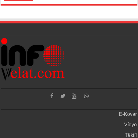
E-Kovar
Vîdyo
Têkilî