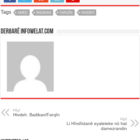
Tags
AMED
BADIKAN
FARQÎN
HIVDEH
Derbarê infowelat.com
Pêşî
Hivdeh. Badikan/Farqîn
Piştî
Li Hîndîstanê eyaleteke nû hat
damezrandin