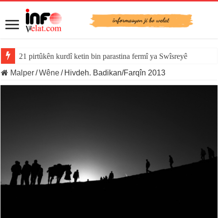
21 pirtûkên kurdî ketin bin parastina fermî ya Swîsreyê
Malper
/
Wêne
/
Hivdeh. Badikan/Farqîn 2013