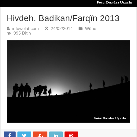
Hivdeh. Badikan/Farqîn 2013
infowelat.com
24/02/2014
Wêne
995 Dîtin