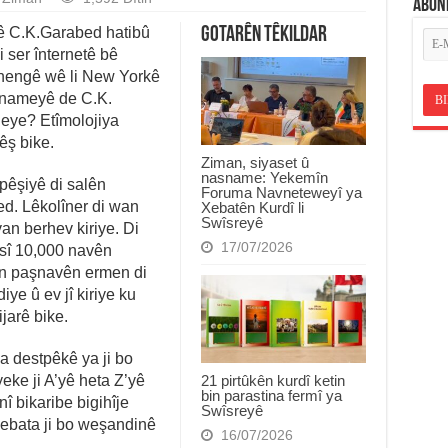
ABON
ê C.K.Garabed hatibû
Gotarên Têkildar
 ser înternetê bê
hengê wê li New Yorkê
rnameyê de C.K.
eye? Etîmolojiya
ş bike.
Ziman, siyaset û
nasname: Yekemîn
pêşiyê di salên
Foruma Navneteweyî ya
d. Lêkolîner di wan
Xebatên Kurdî li
Swîsreyê
an berhev kiriye. Di
17/07/2026
sî 10,000 navên
ên paşnavên ermen di
ye û ev jî kiriye ku
jarê bike.
 destpêkê ya ji bo
21 pirtûkên kurdî ketin
yeke ji A’yê heta Z’yê
bin parastina fermî ya
î bikaribe bigihîje
Swîsreyê
ebata ji bo weşandinê
16/07/2026