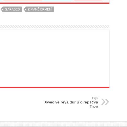
GARABED
ZIMANÊ ERMENÎ
Piştî
Xwediyê rêya dûr û dirêj: R’ya
Teze