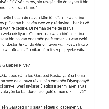
etiyên fîzîkî yên mirov, hin rewşên din ên taybet û hin
ên tirk li wan kirine.”
 navên hêsan de navên kêm tên dîtin li xwe kirine
v pirî caran bi navên xwe ve girêdayine ji ber ku vê
i wan re çêdike. Di heman demê de bi riya
 wekî xrîstiyanekî ermen, daxwaza birûmetkirina
spasdar bin bo van endamên gelê ermen ku wan wekî
 di destên tirkan de dîtine, navên wan kesan li xwe
n xwe bûna, ez îro nikaribûm li ser projeyeke wiha
K Garabed kî ye?
K.Garabed (Charles Garabed Kasbaryan)
di hemû
ana xwe de di nava rêxistinên ermenên Diyasporayê
cî girtiye. Wekî nivîskar û edîtor li ser mijarên siyasî
ivakî yên ku bandorê li ser gelê ermen dikin, nivîsî
îsên Garabed ji 40 salan zêdetir di çapemeniya