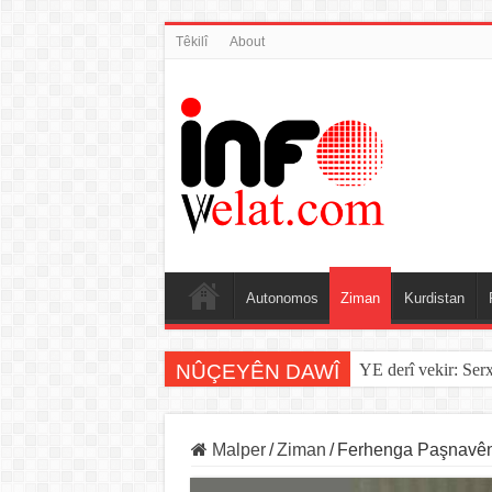
Têkilî
About
Autonomos
Ziman
Kurdistan
NÛÇEYÊN DAWÎ
YE derî vekir: Ser
Malper
/
Ziman
/
Ferhenga Paşnavên