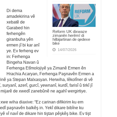
Di dema
amadekirina vê
xebatê de
Garabed hin
Reform UK dixwaze
ferhengên
zimanên herêmî di
hilbijartinan de qedexe
giranbuha yên
bike
ermen jî bi kar anî
14/07/2026
ye. Ev ferheng ev
in: Ferhenga
Bingeha Navan û
Ferhenga Etîmolojiyê ya Zimanê Ermen ên
Hrachia Acaryan, Ferhenga Paşnavên Ermen a
inê ya Stepan Malxasyan. Herwiha, lêkolîner di vê
uryanî, azerî, gurcî, yewnanî, kurdî, farisî û tirkî jî
ê mijarê de xwedî zanebûnê ne agahî wergirtiye.
 xwe wiha diaxive: “Ez carinan difikirim ku em
wedî paşnavên balkêş in. Yekî dikare bibîne ku
 vî navî de dikare hin tiştan pêşkêş bike. Ev tişt