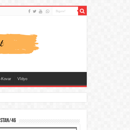
-Kovar
Vîdyo
ISTAN/46