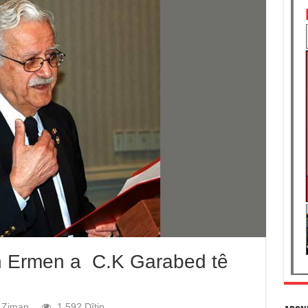
 Ermen a C.K Garabed tê
Ziman
1,592 Dîtin