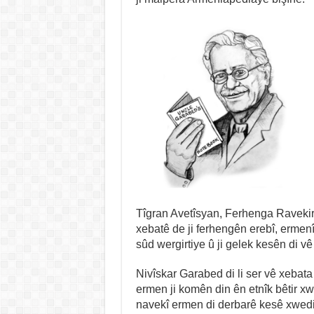
Tîgran Avetîsyan, Ferhenga Ravekir
xebatê de ji ferhengên erebî, ermenî, s
sûd wergirtiye û ji gelek kesên di v
Nivîskar Garabed di li ser vê xebata
ermen ji komên din ên etnîk bêtir x
navekî ermen di derbarê kesê xwediyê