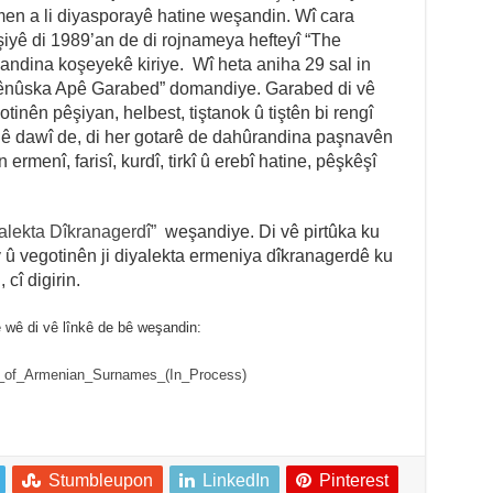
en a li diyasporayê hatine weşandin. Wî cara
iyê di 1989’an de di rojnameya hefteyî “The
andina koşeyekê kiriye. Wî heta aniha 29 sal in
“Lênûska Apê Garabed” domandiye. Garabed di vê
tinên pêşiyan, helbest, tiştanok û tiştên bi rengî
lê dawî de, di her gotarê de dahûrandina paşnavên
ermenî, farisî, kurdî, tirkî û erebî hatine, pêşkêşî
alekta Dîkranagerdî”
weşandiye. Di vê pirtûka ku
 û vegotinên ji diyalekta ermeniya dîkranagerdê ku
 cî digirin.
 wê di vê lînkê de bê weşandin:
ary_of_Armenian_Surnames_(In_Process)
Stumbleupon
LinkedIn
Pinterest