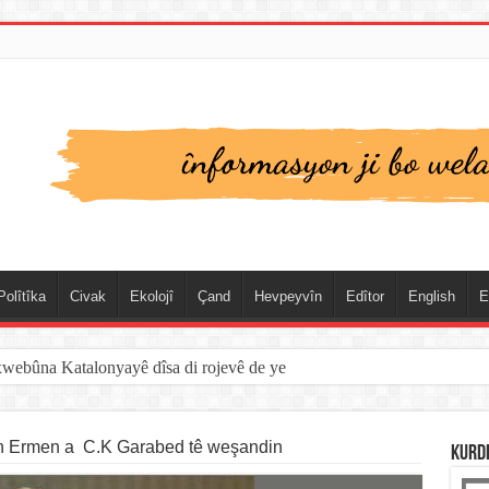
Polîtîka
Civak
Ekolojî
Çand
Hevpeyvîn
Edîtor
English
E
xwebûna Katalonyayê dîsa di rojevê de ye
 Ermen a C.K Garabed tê weşandin
KURD