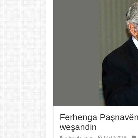
Ferhenga Paşnavên
weşandin
infowelat.com
01/12/2018