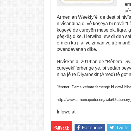
erm
pêş
Armenian Weekly”ê de dest bi nivîs
nivîsandina di vê koşeya bi navê 
koşeyê de cureyên meselok, fiqre, go
pêşkêş dike. Herwiha, ew di deh sa
ermen ku ji aliyê ziman ve ji zimanên 
xwendevanan dike.
Nivîskar, di 2014’an de
“Rêbera Diy
cureyekî ferhengê ye, bi sedan peyv
niha jê re Diyarbekir (Amed) tê gotin,
Jêrenot: Dema xebata ferhengê bi dawî bibe
http://www.armeniapedia.org/wiki/Diction
Înfowelat
Facebook
Twitter
Parveke