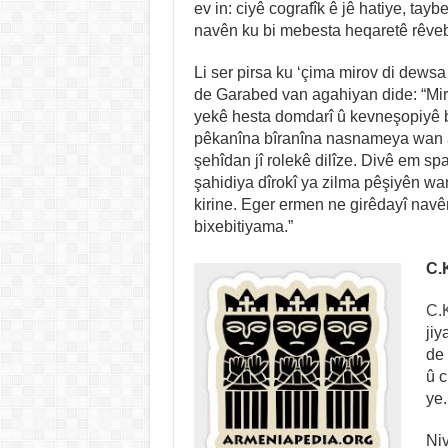
ev in: ciyê cografîk ê jê hatiye, tayb
navên ku bi mebesta heqaretê rêvebir
Li ser pirsa ku ‘çima mirov di dewsa
de Garabed van agahiyan dide: “Miro
yekê hesta domdarî û kevneşopiyê b
pêkanîna bîranîna nasnameya wan a
şehîdan jî rolekê dilîze. Divê em 
şahidiya dîrokî ya zilma pêşiyên wan
kirine. Eger ermen ne girêdayî navê
bixebitiyama.”
C.
C.
jiy
de 
û c
ye.
Niv