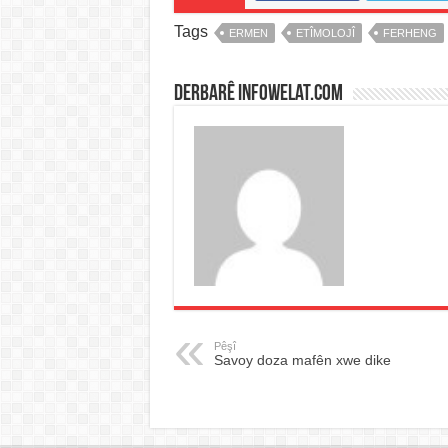
Tags
ERMEN
ETÎMOLOJÎ
FERHENG
Derbarê infowelat.com
Pêşî
Savoy doza mafên xwe dike