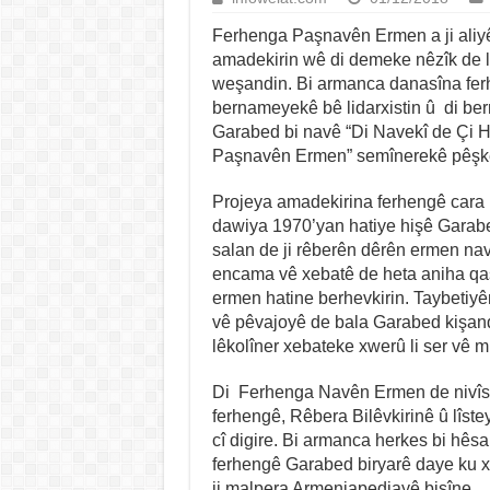
Ferhenga Paşnavên Ermen a ji aliy
amadekirin wê di demeke nêzîk de li
weşandin. Bi armanca danasîna fer
bernameyekê bê lidarxistin û di be
Garabed bi navê “Di Navekî de Çi H
Paşnavên Ermen” semînerekê pêşkê
Projeya amadekirina ferhengê cara 
dawiya 1970’yan hatiye hişê Garabe
salan de ji rêberên dêrên ermen nav
encama vê xebatê de heta aniha qa
ermen hatine berhevkirin. Taybetiy
vê pêvajoyê de bala Garabed kişandi
lêkolîner xebateke xwerû li ser vê mi
Di Ferhenga Navên Ermen de nivîsa
ferhengê, Rêbera Bilêvkirinê û lîste
cî digire. Bi armanca herkes bi hêsan
ferhengê Garabed biryarê daye ku x
ji malpera Armeniapediayê bişîne.