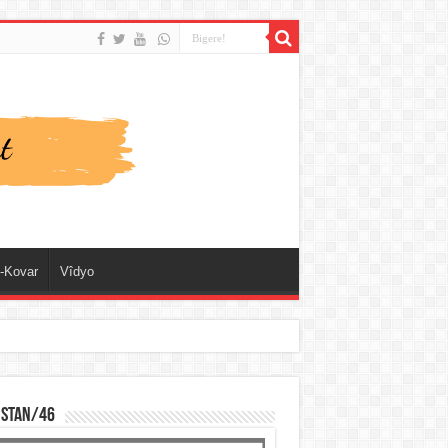
-Kovar
Vîdyo
ISTAN/46