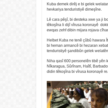
Kuba demek dirêj e bi gelek welat
hevkariya tenduristiyê dimeşîne.
Lê cara pêşî, bi desteka xwe ya ji bo
têkoşîna li dijî vîrusa koronayê do
ewqas zehf dibin mijara rojava cîha
Helbet Kuba ne tenê çûbû hawara Îta
bi heman armancê bi hezaran xeba
tenduristiyê şandibûn gelek welatên
Niha qasî 600 personelên tibê yên k
Nîkaragua, Sûrînam, Haîtî, Barbado
didin têkoşîna bi vîrusa koronayê re