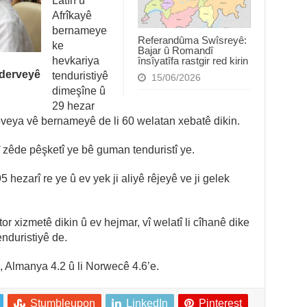
Latîn û
Afrîkayê
bernameye
Referandûma Swîsreyê:
ke
Bajar û Romandî
hevkariya
însîyatîfa rastgir red kirin
 derveyê
tenduristiyê
15/06/2026
dimeşîne û
29 hezar
oveya vê bernameyê de li 60 welatan xebatê dikin.
î zêde pêşketî ye bê guman tenduristî ye.
hezarî re ye û ev yek ji aliyê rêjeyê ve ji gelek
or xizmetê dikin û ev hejmar, vî welatî li cîhanê dike
enduristiyê de.
3, Almanya 4.2 û li Norwecê 4.6’e.
Stumbleupon
LinkedIn
Pinterest