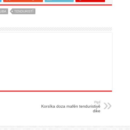
UBA
TENDURISTÎ
Piştî
Korsîka doza mafên tenduristiyê
dike