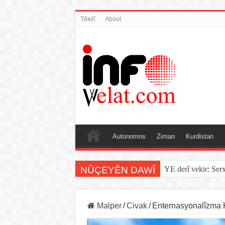
Têkilî
About
Autonomos
Ziman
Kurdistan
NÛÇEYÊN DAWÎ
YE derî vekir: Ser
Malper
/
Civak
/
Enternasyonalîzma K