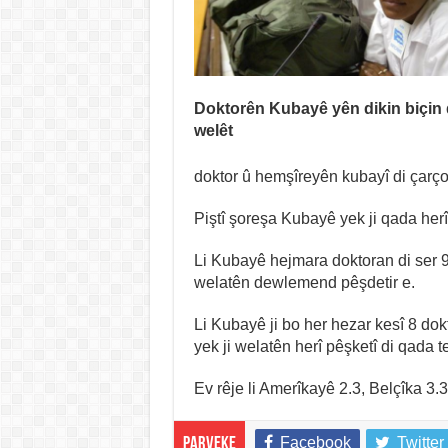
Doktorên Kubayê yên dikin biçin
welêt
doktor û hemşîreyên kubayî di çarç
Piştî şoreşa Kubayê yek ji qada her
Li Kubayê hejmara doktoran di ser 95 
welatên dewlemend pêşdetir e.
Li Kubayê ji bo her hezar kesî 8 dokt
yek ji welatên herî pêşketî di qada t
Ev rêje li Amerîkayê 2.3, Belçîka 3.
Facebook
Twitter
Parveke