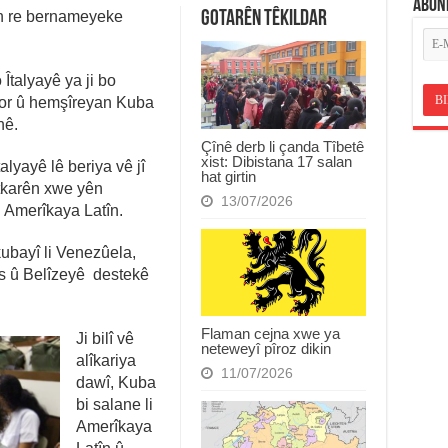
ABON
an re bernameyeke
Gotarên Têkildar
 Îtalyayê ya ji bo
ktor û hemşîreyan Kuba
nê.
Çînê derb li çanda Tîbetê
xist: Dibistana 17 salan
lyayê lê beriya vê jî
hat girtin
tkarên xwe yên
13/07/2026
 Amerîkaya Latîn.
ubayî li Venezûela,
s û Belîzeyê destekê
.
Flaman cejna xwe ya
Ji bilî vê
neteweyî pîroz dikin
alîkariya
11/07/2026
dawî, Kuba
bi salane li
Amerîkaya