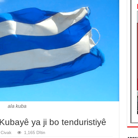
ala kuba
ubayê ya ji bo tenduristiyê
Civak
1,165 Dîtin