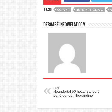
Tags
CORONA
ENTERNASYONALÎZ
K
Derbarê infowelat.com
Pêşî
Neandertal 50 hezar sal berê
benê qeneb hilberandine