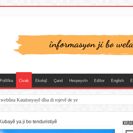
Polîtîka
Civak
Ekolojî
Çand
Hevpeyvîn
Edîtor
English
E
xwebûna Katalonyayê dîsa di rojevê de ye
ubayê ya ji bo tenduristiyê
KURD