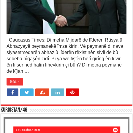
Caucasus Times: Di meha Mijdarê de lîderên Rûsya û
Abhazyayê peymanekê îmze kirin. Vê peymanê di nava
siyasetmedarên abhaz û lîderên rêxistinên sivîl de bû
sebeba nîqaşên cidî. Bi ya we tiştên herî girîng ên li vir
ên li ser nedihatin lihevkirin çi bûn? Di metna peymanê
de kîjan …
Bêtir »
KURDISTAN/46