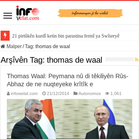
21 pirtûkên kurdî ketin bin parastina fermî ya Swîsreyê
Malper
/
Tag:
thomas de waal
Arşîvên Tag:
thomas de waal
Thomas Waal: Peymana nû di têkiliyên Rûs-
Abhaz de ne nuqteyeke krîtîk e
infowelat.com
21/12/2014
Autonomos
1,061