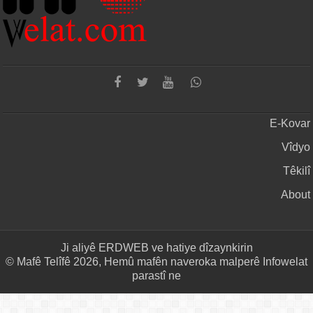
E-Kovar
Vîdyo
Têkilî
About
Ji aliyê
ERDWEB
ve hatiye dîzaynkirin
© Mafê Telîfê 2026, Hemû mafên naveroka malperê Infowelat
parastî ne