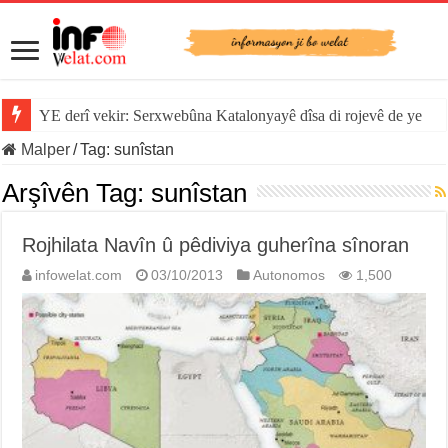
YE derî vekir: Serxwebûna Katalonyayê dîsa di rojevê de ye
Malper
/
Tag:
sunîstan
Arşîvên Tag:
sunîstan
Rojhilata Navîn û pêdiviya guherîna sînoran
infowelat.com
03/10/2013
Autonomos
1,500