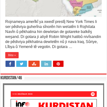
Rojnameya amerîkî ya xwedî prestîj New York Times li
ser pêdiviya guherîna sînorên hin welatên li Rojhilata
Navîn û pêkhatina hin dewletan de gotareke balkêş
weşand. Di gotara ji aliyê Robin Wright hatibû nivîsandin
de pêdiviya pêkhatina dewletên nû ji nava Iraq, Sûriye,
Lîbya û Yemenê tê vegotin. Di gotara …
Bêtir »
KURDISTAN/46