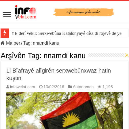
YE derî vekir: Serxwebûna Katalonyayê dîsa di rojevê de ye
Malper
/
Tag:
nnamdi kanu
Arşîvên Tag:
nnamdi kanu
Li Bîafrayê alîgirên serxwebûnxwaz hatin
kuştin
infowelat.com
13/02/2016
Autonomos
1,195