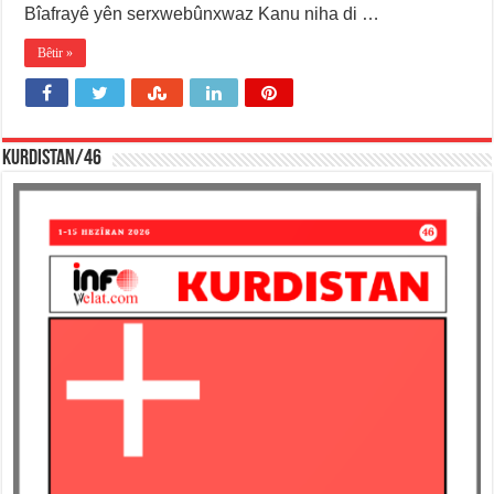
Bîafrayê yên serxwebûnxwaz Kanu niha di …
Bêtir »
KURDISTAN/46