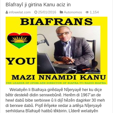
Bîafrayî ji girtina Kanu aciz in
infowelat.com
25/01/2016
Autonomos
1,154
Welatiyên li Biafraya girêdayê Nîjeryayê her ku diçe
bêtir destekê didin serxwebûnê. Herêm di 1967’an de
hewl dabû bibe serbixwe û li dijî hêzên dagirker 30 meh
di berxwe dabû. Piştî êrîşeke xedar a artêşa Nîjeryayê
serhildana Bîafrayê hatibû têkbirin. Lîderê welatiyên