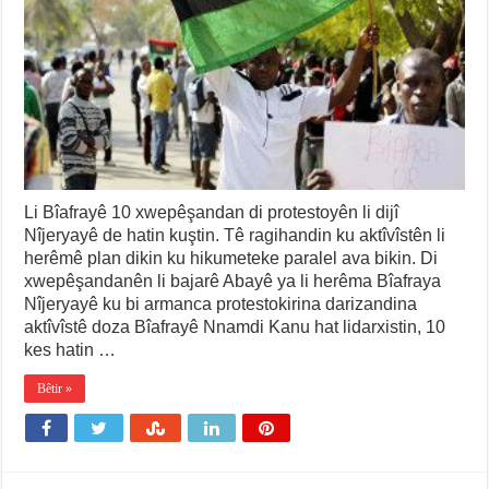
Li Bîafrayê 10 xwepêşandan di protestoyên li dijî
Nîjeryayê de hatin kuştin. Tê ragihandin ku aktîvîstên li
herêmê plan dikin ku hikumeteke paralel ava bikin. Di
xwepêşandanên li bajarê Abayê ya li herêma Bîafraya
Nîjeryayê ku bi armanca protestokirina darizandina
aktîvîstê doza Bîafrayê Nnamdi Kanu hat lidarxistin, 10
kes hatin …
Bêtir »