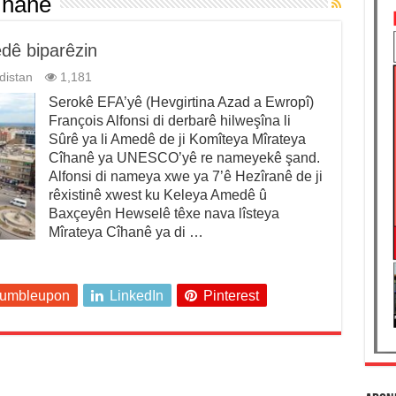
îhanê
dê biparêzin
distan
1,181
Serokê EFA’yê (Hevgirtina Azad a Ewropî)
François Alfonsi di derbarê hilweşîna li
Sûrê ya li Amedê de ji Komîteya Mîrateya
Cîhanê ya UNESCO’yê re nameyekê şand.
Alfonsi di nameya xwe ya 7’ê Hezîranê de ji
rêxistinê xwest ku Keleya Amedê û
Baxçeyên Hewselê têxe nava lîsteya
Mîrateya Cîhanê ya di …
tumbleupon
LinkedIn
Pinterest