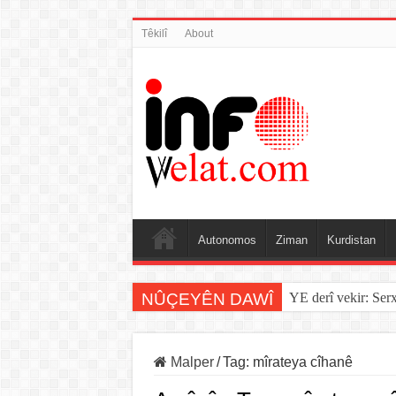
Têkilî
About
Autonomos
Ziman
Kurdistan
NÛÇEYÊN DAWÎ
YE derî vekir: Ser
Malper
/
Tag:
mîrateya cîhanê