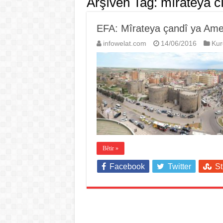
Arşîvên Tag:
mîrateya c
EFA: Mîrateya çandî ya Ame
infowelat.com
14/06/2016
Kur
Bêtir »
Facebook
Twitter
S