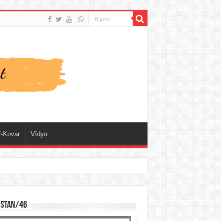
-Kovar
Vîdyo
ISTAN/46