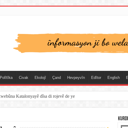
Polîtîka
Civak
Ekolojî
Çand
Hevpeyvîn
Edîtor
English
E
xwebûna Katalonyayê dîsa di rojevê de ye
KURD