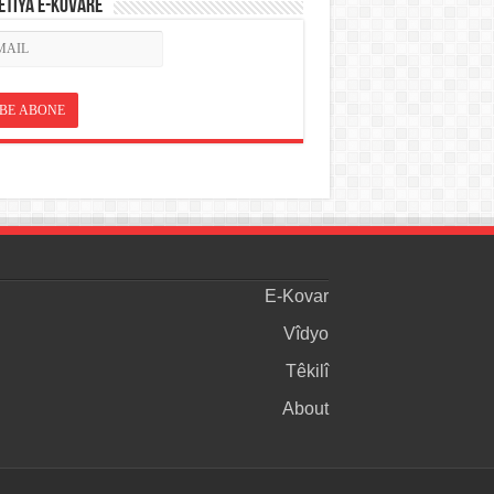
ETÎYA E-KOVARÊ
E-Kovar
Vîdyo
Têkilî
About