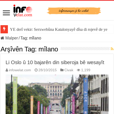
YE derî vekir: Serxwebûna Katalonyayê dîsa di rojevê de ye
Malper
/
Tag:
mîlano
Arşîvên Tag:
mîlano
Li Oslo û 10 bajarên din siberoja bê wesayît
infowelat.com
28/10/2015
Civak
1,199