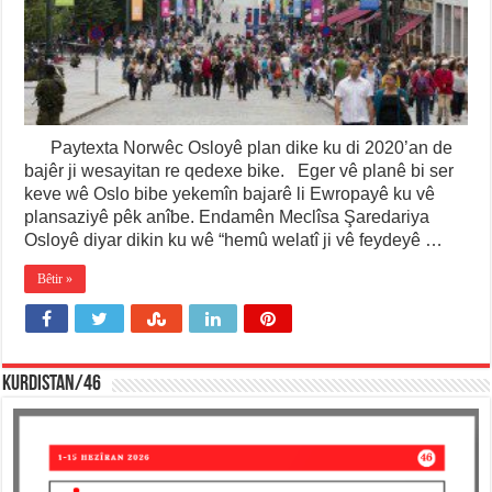
Paytexta Norwêc Osloyê plan dike ku di 2020’an de
bajêr ji wesayitan re qedexe bike. Eger vê planê bi ser
keve wê Oslo bibe yekemîn bajarê li Ewropayê ku vê
plansaziyê pêk anîbe. Endamên Meclîsa Şaredariya
Osloyê diyar dikin ku wê “hemû welatî ji vê feydeyê …
Bêtir »
KURDISTAN/46