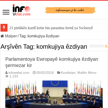
21 pirtûkên kurdî ketin bin parastina fermî ya Swîsreyê
Malper
/
Tag:
komkujiya êzdiyan
Arşîvên Tag:
komkujiya êzdiyan
Parlamentoya Ewropayê komkujiya êzdiyan
şermezar kir
infowelat.com
05/02/2016
Kurdistan
,
Mafên Mirov
1,133