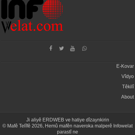
E-Kovar
Vîdyo
Têkilî
About
Ji aliyê
ERDWEB
ve hatiye dîzaynkirin
© Mafê Telîfê 2026, Hemû mafên naveroka malperê Infowelat
parastî ne