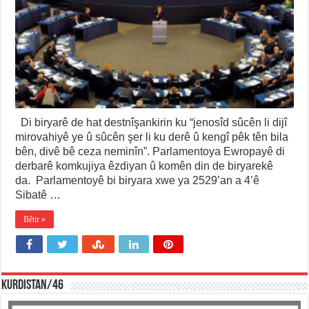
Di biryarê de hat destnîşankirin ku “jenosîd sûcên li dijî
mirovahiyê ye û sûcên şer li ku derê û kengî pêk tên bila
bên, divê bê ceza neminîn”. Parlamentoya Ewropayê di
derbarê komkujiya êzdiyan û komên din de biryarekê
da. Parlamentoyê bi biryara xwe ya 2529’an a 4’ê
Sibatê …
Bêtir »
KURDISTAN/46