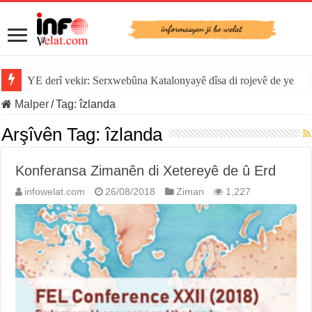
YE derî vekir: Serxwebûna Katalonyayê dîsa di rojevê de ye
Malper
/
Tag:
îzlanda
Arşîvên Tag:
îzlanda
Konferansa Zimanên di Xetereyê de û Erd
infowelat.com
26/08/2018
Ziman
1,227