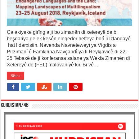
Çalakiyeke girîng a ji bo zimanên di xetereyê de bi
beşdariya gelek kesên eleqeder hefteya borî li Îzlandayê
hat lidarxistin. Navenda Navneteweyî ya Vigdis a
Pirzimanî û Famkirina Navçandî ya li Reykjavicê di 22-
25 Tebaxê de ji konferansa salane ya Wekfa Zimanên di
Xetereyê de (FEL) malovaniyê kir. Bi vê …
Bêtir »
KURDISTAN/46