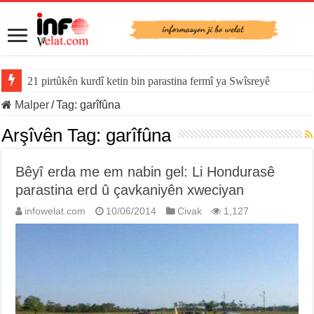
21 pirtûkên kurdî ketin bin parastina fermî ya Swîsreyê
Malper
/
Tag:
garîfûna
Arşîvên Tag:
garîfûna
Bêyî erda me em nabin gel: Li Hondurasê
parastina erd û çavkaniyên xweciyan
infowelat.com
10/06/2014
Civak
1,127