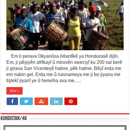
Em li perava Okyanûsa Atlantîkê ya Hondurasê dijîn.
Em, ji pêşiyên afrîkayî û mirovên xweciyî ku 200 sal berê
ji girava San Vicenteyê hatine, pêk hatine. Bêyî erda me
em nabin gel. Erda me û nasnameya me ji bo jiyana me
tiştekî jiyanî ye û herwiha ava me, …
Bêtir »
KURDISTAN/48