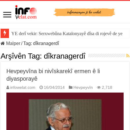
YE derî vekir: Serxwebûna Katalonyayê dîsa di rojevê de ye
Malper
/
Tag:
dîkranagerdî
Arşîvên Tag:
dîkranagerdî
Hevpeyvîna bi nivîskarekî ermen ê li
diyasporayê
infowelat.com
16/04/2014
Hevpeyvîn
2,718