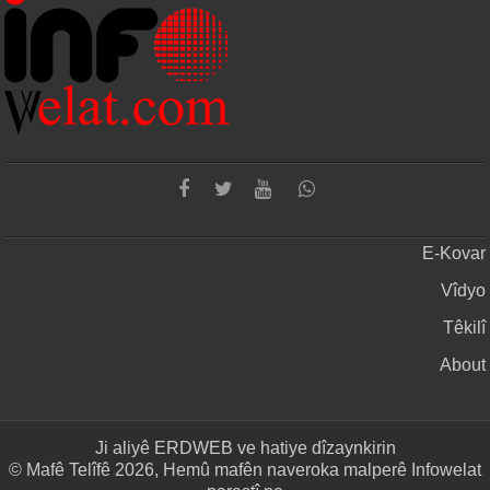
E-Kovar
Vîdyo
Têkilî
About
Ji aliyê
ERDWEB
ve hatiye dîzaynkirin
© Mafê Telîfê 2026, Hemû mafên naveroka malperê Infowelat