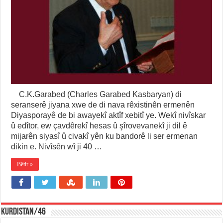
C.K.Garabed (Charles Garabed Kasbaryan) di
seranserê jiyana xwe de di nava rêxistinên ermenên
Diyasporayê de bi awayekî aktîf xebitî ye. Wekî nivîskar
û edîtor, ew çavdêrekî hesas û şîrovevanekî ji dil ê
mijarên siyasî û civakî yên ku bandorê li ser ermenan
dikin e. Nivîsên wî ji 40 …
Bêtir »
KURDISTAN/46