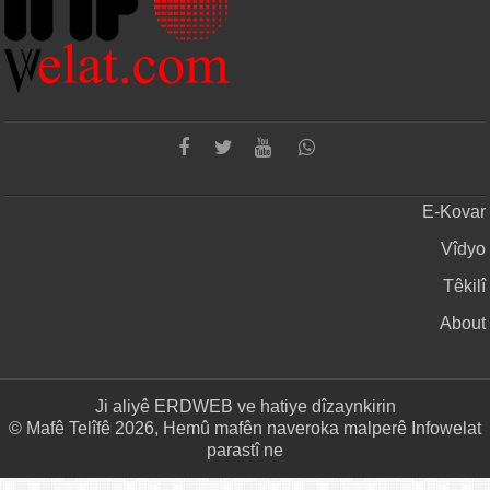
E-Kovar
Vîdyo
Têkilî
About
Ji aliyê
ERDWEB
ve hatiye dîzaynkirin
© Mafê Telîfê 2026, Hemû mafên naveroka malperê Infowelat
parastî ne