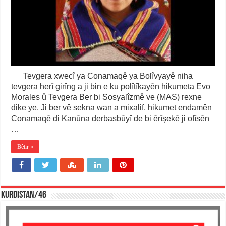
Tevgera xwecî ya Conamaqê ya Bolîvyayê niha
tevgera herî girîng a ji bin e ku polîtîkayên hikumeta Evo
Morales û Tevgera Ber bi Sosyalîzmê ve (MAS) rexne
dike ye. Ji ber vê sekna wan a mixalif, hikumet endamên
Conamaqê di Kanûna derbasbûyî de bi êrîşekê ji ofîsên
…
Bêtir »
KURDISTAN/46