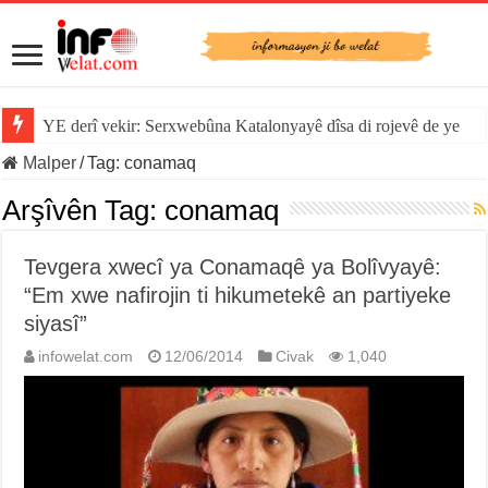
YE derî vekir: Serxwebûna Katalonyayê dîsa di rojevê de ye
Malper
/
Tag:
conamaq
Arşîvên Tag:
conamaq
Tevgera xwecî ya Conamaqê ya Bolîvyayê:
“Em xwe nafirojin ti hikumetekê an partiyeke
siyasî”
infowelat.com
12/06/2014
Civak
1,040