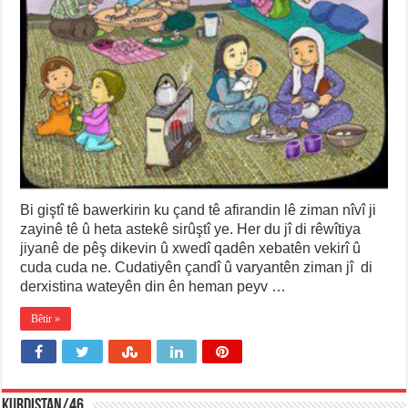
Bi giştî tê bawerkirin ku çand tê afirandin lê ziman nîvî ji
zayinê tê û heta astekê sirûştî ye. Her du jî di rêwîtiya
jiyanê de pêş dikevin û xwedî qadên xebatên vekirî û
cuda cuda ne. Cudatiyên çandî û varyantên ziman jî di
derxistina wateyên din ên heman peyv …
Bêtir »
KURDISTAN/46