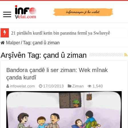
21 pirtûkên kurdî ketin bin parastina fermî ya Swîsreyê
Malper
/
Tag:
çand û ziman
Arşîvên Tag:
çand û ziman
Bandora çandê li ser ziman: Wek mînak
çanda kurdî
infowelat.com
17/10/2013
Ziman
1,540