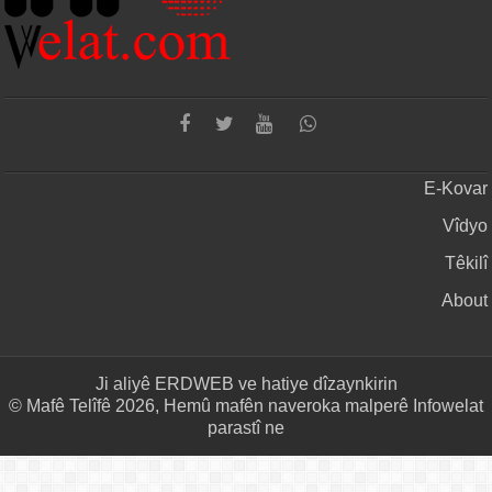
E-Kovar
Vîdyo
Têkilî
About
Ji aliyê
ERDWEB
ve hatiye dîzaynkirin
© Mafê Telîfê 2026, Hemû mafên naveroka malperê Infowelat
parastî ne