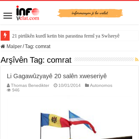
21 pirtûkên kurdî ketin bin parastina fermî ya Swîsreyê
Malper
/
Tag:
comrat
Arşîvên Tag:
comrat
Li Gagawûzyayê 20 salên xweseriyê
Thomas Benedikter
10/01/2014
Autonomos
946