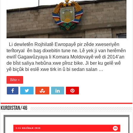
Li dewletên Rojhilatê Ewropayê pir zêde xweseriyên
terîtoryal ên baş dixebitin tune ne. Lê yek ji van herêmên
ewilî Gagawûzyaya li Komara Moldovayê wê di 2014’an
de bîst saliya hebûna xwe pîroz bike. Ji ber ku gelê wê
yê biçûk bi eslê xwe tirk in û bi sedan salan …
Bêtir »
KURDISTAN/46